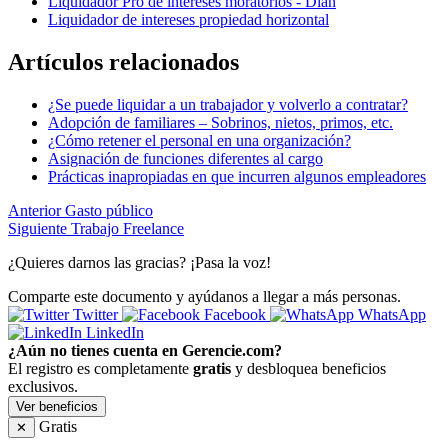
Liquidador Pro de intereses moratorios - Dian
Liquidador de intereses propiedad horizontal
Artículos relacionados
¿Se puede liquidar a un trabajador y volverlo a contratar?
Adopción de familiares – Sobrinos, nietos, primos, etc.
¿Cómo retener el personal en una organización?
Asignación de funciones diferentes al cargo
Prácticas inapropiadas en que incurren algunos empleadores
Anterior
Gasto público
Siguiente
Trabajo Freelance
¿Quieres darnos las gracias? ¡Pasa la voz!
Comparte este documento y ayúdanos a llegar a más personas.
Twitter
Facebook
WhatsApp
LinkedIn
¿Aún no tienes cuenta en Gerencie.com?
El registro es completamente
gratis
y desbloquea beneficios
exclusivos.
Ver beneficios
Gratis
✕