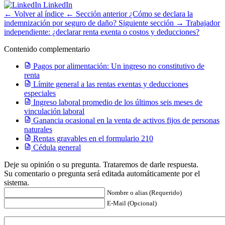
LinkedIn
← Volver al índice
← Sección anterior
¿Cómo se declara la
indemnización por seguro de daño?
Siguiente sección →
Trabajador
independiente: ¿declarar renta exenta o costos y deducciones?
Contenido complementario
Pagos por alimentación: Un ingreso no constitutivo de
renta
Límite general a las rentas exentas y deducciones
especiales
Ingreso laboral promedio de los últimos seis meses de
vinculación laboral
Ganancia ocasional en la venta de activos fijos de personas
naturales
Rentas gravables en el formulario 210
Cédula general
Deje su opinión o su pregunta. Trataremos de darle respuesta.
Su comentario o pregunta será editada automáticamente por el
sistema.
Nombre o alias (Requerido)
E-Mail (Opcional)