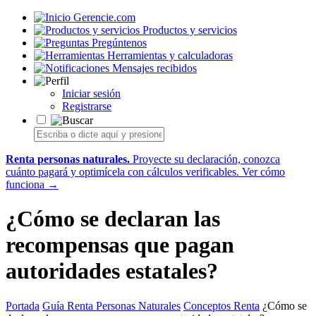
Gerencie.com
Productos y servicios
Pregúntenos
Herramientas y calculadoras
Mensajes recibidos
Iniciar sesión
Registrarse
Renta personas naturales.
Proyecte su declaración, conozca
cuánto pagará y optimícela con cálculos verificables.
Ver cómo
funciona →
¿Cómo se declaran las
recompensas que pagan
autoridades estatales?
Portada
Guía Renta Personas Naturales
Conceptos Renta
¿Cómo se