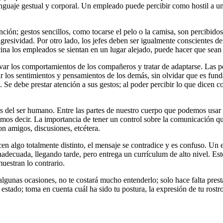
nguaje gestual y corporal. Un empleado puede percibir como hostil a un
ción; gestos sencillos, como tocarse el pelo o la camisa, son percibidos
resividad. Por otro lado, los jefes deben ser igualmente conscientes d
icina los empleados se sientan en un lugar alejado, puede hacer que sean
ervar los comportamientos de los compañeros y tratar de adaptarse. Las 
ir los sentimientos y pensamientos de los demás, sin olvidar que es fun
. Se debe prestar atención a sus gestos; al poder percibir lo que dicen 
os del ser humano. Entre las partes de nuestro cuerpo que podemos usar p
mos decir. La importancia de tener un control sobre la comunicación qu
on amigos, discusiones, etcétera.
icen algo totalmente distinto, el mensaje se contradice y es confuso. Un
inadecuada, llegando tarde, pero entrega un currículum de alto nivel. E
uestran lo contrario.
lgunas ocasiones, no te costará mucho entenderlo; solo hace falta presta
as estado; toma en cuenta cuál ha sido tu postura, la expresión de tu ros