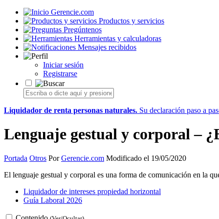
Gerencie.com
Productos y servicios
Pregúntenos
Herramientas y calculadoras
Mensajes recibidos
Iniciar sesión
Registrarse
Liquidador de renta personas naturales.
Su declaración paso a paso
Lenguaje gestual y corporal – ¿
Portada
Otros
Por
Gerencie.com
Modificado el 19/05/2020
El lenguaje gestual y corporal es una forma de comunicación en la que n
Liquidador de intereses propiedad horizontal
Guía Laboral 2026
Contenido
(Ver/Ocultar)