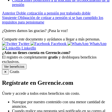
Cotizaciones posteriores a la solicitud de reconocimiento de la
pensión
Anterior
Doble cotización a pensión por trabajado doble
Siguiente
Obligación de cotizar a pensión si se han cumplido los
requisitos para pensionarse
¿Quieres darnos las gracias? ¡Pasa la voz!
Comparte este documento y ayúdanos a llegar a más personas.
Twitter
Facebook
WhatsApp
LinkedIn
¿Aún no tienes cuenta en Gerencie.com?
El registro es completamente
gratis
y desbloquea beneficios
exclusivos.
Ver beneficios
Gratis
✕
Regístrate en Gerencie.com
Únete y accede a todos estos beneficios sin costo.
Navegue por nuestro contenido con una menor cantidad de
anuncios.
Cuando realice una pregunta será notificado en su correo al