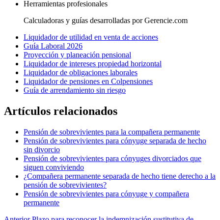
Herramientas profesionales
Calculadoras y guías desarrolladas por Gerencie.com
Liquidador de utilidad en venta de acciones
Guía Laboral 2026
Proyección y planeación pensional
Liquidador de intereses propiedad horizontal
Liquidador de obligaciones laborales
Liquidador de pensiones en Colpensiones
Guía de arrendamiento sin riesgo
Artículos relacionados
Pensión de sobrevivientes para la compañera permanente
Pensión de sobrevivientes para cónyuge separada de hecho
sin divorcio
Pensión de sobrevivientes para cónyuges divorciados que
siguen conviviendo
¿Compañera permanente separada de hecho tiene derecho a la
pensión de sobrevivientes?
Pensión de sobrevivientes para cónyuge y compañera
permanente
Anterior
Plazo para reconocer la indemnización sustitutiva de