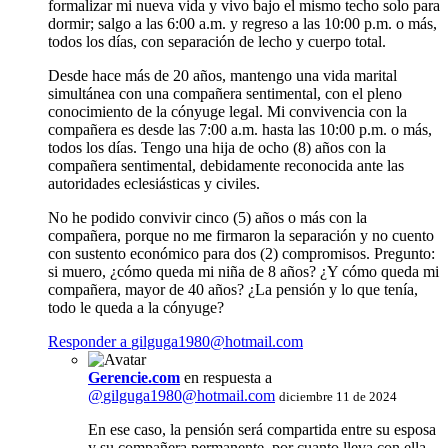
formalizar mi nueva vida y vivo bajo el mismo techo solo para
dormir; salgo a las 6:00 a.m. y regreso a las 10:00 p.m. o más,
todos los días, con separación de lecho y cuerpo total.
Desde hace más de 20 años, mantengo una vida marital
simultánea con una compañera sentimental, con el pleno
conocimiento de la cónyuge legal. Mi convivencia con la
compañera es desde las 7:00 a.m. hasta las 10:00 p.m. o más,
todos los días. Tengo una hija de ocho (8) años con la
compañera sentimental, debidamente reconocida ante las
autoridades eclesiásticas y civiles.
No he podido convivir cinco (5) años o más con la
compañera, porque no me firmaron la separación y no cuento
con sustento económico para dos (2) compromisos. Pregunto:
si muero, ¿cómo queda mi niña de 8 años? ¿Y cómo queda mi
compañera, mayor de 40 años? ¿La pensión y lo que tenía,
todo le queda a la cónyuge?
Responder a
gilguga1980@hotmail.com
Gerencie.com
en respuesta a
@
gilguga1980@hotmail.com
diciembre 11 de 2024
En ese caso, la pensión será compartida entre su esposa
y su compañera permanente, por cuanto lleva con ella