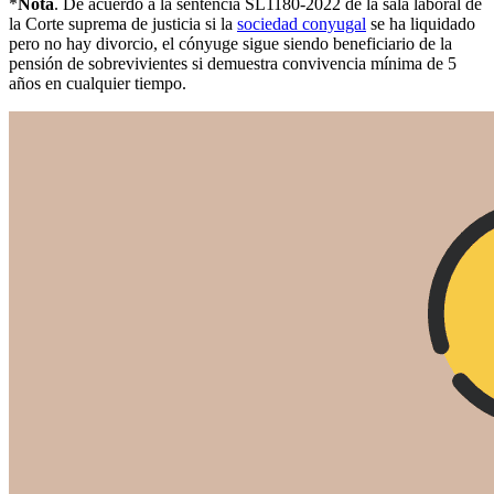
*
Nota
. De acuerdo a la sentencia SL1180-2022 de la sala laboral de
la Corte suprema de justicia si la
sociedad conyugal
se ha liquidado
pero no hay divorcio, el cónyuge sigue siendo beneficiario de la
pensión de sobrevivientes si demuestra convivencia mínima de 5
años en cualquier tiempo.