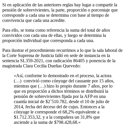
Si en aplicación de las anteriores reglas hay lugar a compartir la
pensión de sobrevivientes, la parte, proporción o porcentaje que
corresponde a cada una se determina con base al tiempo de
convivencia que cada una acredite.
Para ello, se toma como referencia la suma del total de años
convividos con cada una de ellas, y luego se determina la
proporción individual que corresponda a cada una.
Para ilustrar el procedimiento recurrimos a lo que la sala laboral de
la Corte Suprema de Justicia falló en sede de instancia en la
sentencia SL359-2021, con radicación 86405 y ponencia de la
magistrada Clara Cecilia Dueñas Quevedo:
«Así, conforme lo demostrado en el proceso, la actora
(…) convivió como cónyuge del causante por 15 años,
mientras que (…) hizo lo propio durante 7 años, por lo
que en proporción a dichos términos se distribuirá la
pensión de sobrevivientes fijada por la AFP en una
cuantía inicial de $2´510.782, desde el 10 de julio de
2014, fecha del deceso del de cujus. Entonces a la
cónyuge le corresponde el 68,2% equivalente a
$1.712.353,32, y a la compañera un 31,8% que
asciende a la suma de $798.428,68.»