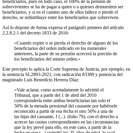
beneficiarios, pues en todo caso, el 100% de la pensión de
sobrevivientes se ha de pagar a quien o a quienes demuestren ser
beneficiarios, y si en el camino uno de ellos fallece o pierde el
derecho, se redistribuye entre los beneficiarios que sobreviven.
Así lo dispone de forma expresa el parágrafo primero del artículo
2.2.8.2.1 del decreto 1833 de 2016:
«Cuando expire o se pierda el derecho de alguno de los
beneficiarios del orden indicado en los numerales
anteriores, la parte de su pensión acrecerá la porción de
los beneficiarios del mismo orden.»
Este precepto lo aplica la Corte Suprema de Justicia, por ejemplo, en
la sentencia SL2893-2021, con radicación 83389 y ponencia del
magistrado Luis Benedicto Herrera Díaz:
«Vale aclarar, como acertadamente lo advirtió el
Tribunal, que a partir del 1 de abril del 2010
correspondería entre ambas beneficiarias tan solo el
50% de la mesada pensional del causante por habérsele
reconocido a partir de esa fecha el otro 50% a una de
las hijas del causante, J (...) (folio 79), con el derecho a
acrecer las cuotas correspondientes en las circunstancias
que la ley prevé para ello, en este caso, a partir de la
fecha en que (...) cumplió los 25 años de edad, lo cual