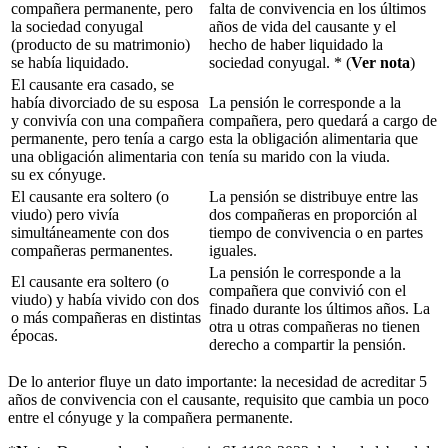
compañera permanente, pero
falta de convivencia en los últimos
la sociedad conyugal
años de vida del causante y el
(producto de su matrimonio)
hecho de haber liquidado la
se había liquidado.
sociedad conyugal. * (
Ver nota
)
El causante era casado, se
había divorciado de su esposa
La pensión le corresponde a la
y convivía con una compañera
compañera, pero quedará a cargo de
permanente, pero tenía a cargo
esta la obligación alimentaria que
una obligación alimentaria con
tenía su marido con la viuda.
su ex cónyuge.
El causante era soltero (o
La pensión se distribuye entre las
viudo) pero vivía
dos compañeras en proporción al
simultáneamente con dos
tiempo de convivencia o en partes
compañeras permanentes.
iguales.
La pensión le corresponde a la
El causante era soltero (o
compañera que convivió con el
viudo) y había vivido con dos
finado durante los últimos años. La
o más compañeras en distintas
otra u otras compañeras no tienen
épocas.
derecho a compartir la pensión.
De lo anterior fluye un dato importante: la necesidad de acreditar 5
años de convivencia con el causante, requisito que cambia un poco
entre el cónyuge y la compañera permanente.