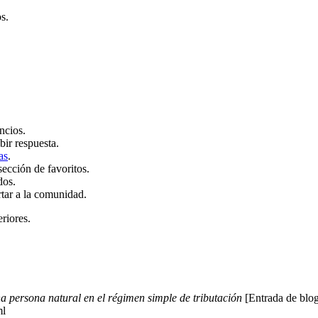
s.
ncios.
bir respuesta.
as
.
sección de favoritos.
dos.
rtar a la comunidad.
eriores.
a persona natural en el régimen simple de tributación
[Entrada de blog
ml