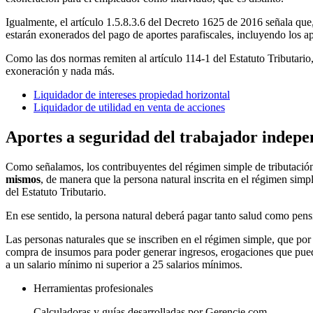
Igualmente, el artículo 1.5.8.3.6 del Decreto 1625 de 2016 señala que,
estarán exonerados del pago de aportes parafiscales, incluyendo los ap
Como las dos normas remiten al artículo 114-1 del Estatuto Tributario,
exoneración y nada más.
Liquidador de intereses propiedad horizontal
Liquidador de utilidad en venta de acciones
Aportes a seguridad del trabajador indepen
Como señalamos, los contribuyentes del régimen simple de tributació
mismos
, de manera que la persona natural inscrita en el régimen simp
del Estatuto Tributario.
En ese sentido, la persona natural deberá pagar tanto salud como pen
Las personas naturales que se inscriben en el régimen simple, que por 
compra de insumos para poder generar ingresos, erogaciones que pueden
a un salario mínimo ni superior a 25 salarios mínimos.
Herramientas profesionales
Calculadoras y guías desarrolladas por Gerencie.com