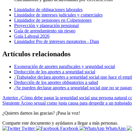
Liquidador de obligaciones laborales
Liquidador de intereses judiciales y comerciales
Liquidador de pensiones en Colpensiones
Proyección y planeación pensional
Guía de arrendamiento sin riesgo
Guía Laboral 2026
Liquidador Pro de intereses moratorios - Dian
Artículos relacionados
Exoneración de aportes parafiscales y seguridad social
Deducción de los aportes a seguridad social
¿Trabajador declara aportes a seguridad social que hace el emp
Deducción de los aportes obligatorios a salud
¿Se pueden declarar aportes a seguridad social que no se pagar
Anterior
¿Cómo debe pagar la seguridad social una persona natural c
Siguiente
Acoso sexual como justa causa para despedir a un trabajado
¿Quieres darnos las gracias? ¡Pasa la voz!
Comparte este documento y ayúdanos a llegar a más personas.
Twitter
Facebook
WhatsApp