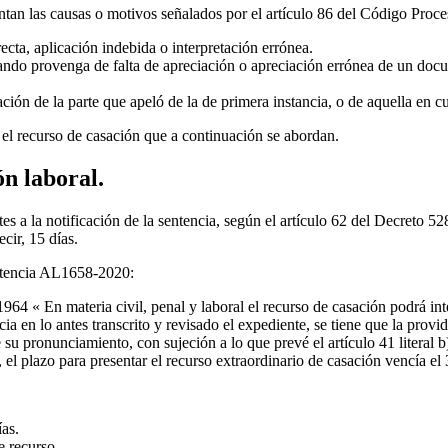
ntan las causas o motivos señalados por el artículo 86 del Código Proce
irecta, aplicación indebida o interpretación errónea.
ando provenga de falta de apreciación o apreciación errónea de un docu
ión de la parte que apeló de la de primera instancia, o de aquella en cu
 el recurso de casación que a continuación se abordan.
ón laboral.
tes a la notificación de la sentencia, según el artículo 62 del Decreto 
ecir, 15 días.
sentencia AL1658-2020:
64 « En materia civil, penal y laboral el recurso de casación podrá inte
ia en lo antes transcrito y revisado el expediente, se tiene que la provid
su pronunciamiento, con sujeción a lo que prevé el artículo 41 literal b)
, el plazo para presentar el recurso extraordinario de casación vencía e
ías.
e recurso.