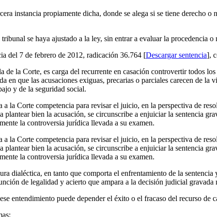
rcera instancia propiamente dicha, donde se alega si se tiene derecho o 
 tribunal se haya ajustado a la ley, sin entrar a evaluar la procedencia o
cia del 7 de febrero de 2012, radicación 36.764 [
Descargar sentencia
], 
 de la Corte, es carga del recurrente en casación controvertir todos los
ida en que las acusaciones exiguas, precarias o parciales carecen de la vi
bajo y de la seguridad social.
 a la Corte competencia para revisar el juicio, en la perspectiva de reso
plantear bien la acusación, se circunscribe a enjuiciar la sentencia grava
amente la controversia jurídica llevada a su examen.
 a la Corte competencia para revisar el juicio, en la perspectiva de reso
plantear bien la acusación, se circunscribe a enjuiciar la sentencia grava
amente la controversia jurídica llevada a su examen.
ura dialéctica, en tanto que comporta el enfrentamiento de la sentencia y
sunción de legalidad y acierto que ampara a la decisión judicial gravada
 ese entendimiento puede depender el éxito o el fracaso del recurso de c
mas: