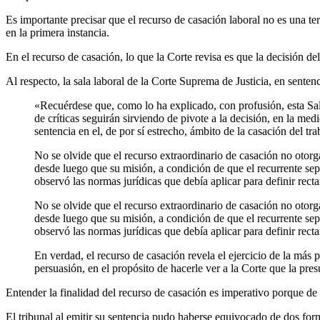
Es importante precisar que el recurso de casación laboral no es una te
en la primera instancia.
En el recurso de casación, lo que la Corte revisa es que la decisión del
Al respecto, la sala laboral de la Corte Suprema de Justicia, en senten
«Recuérdese que, como lo ha explicado, con profusión, esta Sala
de críticas seguirán sirviendo de pivote a la decisión, en la med
sentencia en el, de por sí estrecho, ámbito de la casación del tra
No se olvide que el recurso extraordinario de casación no otorga
desde luego que su misión, a condición de que el recurrente sepa 
observó las normas jurídicas que debía aplicar para definir rect
No se olvide que el recurso extraordinario de casación no otorga
desde luego que su misión, a condición de que el recurrente sepa 
observó las normas jurídicas que debía aplicar para definir rect
En verdad, el recurso de casación revela el ejercicio de la más p
persuasión, en el propósito de hacerle ver a la Corte que la pre
Entender la finalidad del recurso de casación es imperativo porque de
El tribunal al emitir su sentencia pudo haberse equivocado de dos for