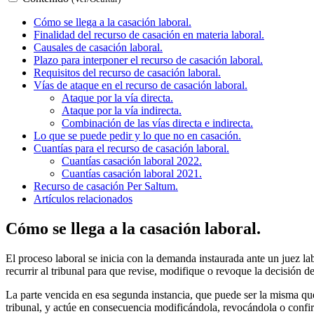
Cómo se llega a la casación laboral.
Finalidad del recurso de casación en materia laboral.
Causales de casación laboral.
Plazo para interponer el recurso de casación laboral.
Requisitos del recurso de casación laboral.
Vías de ataque en el recurso de casación laboral.
Ataque por la vía directa.
Ataque por la vía indirecta.
Combinación de las vías directa e indirecta.
Lo que se puede pedir y lo que no en casación.
Cuantías para el recurso de casación laboral.
Cuantías casación laboral 2022.
Cuantías casación laboral 2021.
Recurso de casación Per Saltum.
Artículos relacionados
Cómo se llega a la casación laboral.
El proceso laboral se inicia con la demanda instaurada ante un juez lab
recurrir al tribunal para que revise, modifique o revoque la decisión de
La parte vencida en esa segunda instancia, que puede ser la misma que 
tribunal, y actúe en consecuencia modificándola, revocándola o confirm