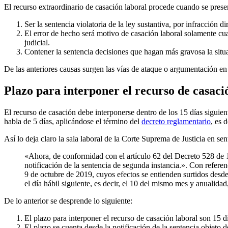
El recurso extraordinario de casación laboral procede cuando se prese
Ser la sentencia violatoria de la ley sustantiva, por infracción d
El error de hecho será motivo de casación laboral solamente cu
judicial.
Contener la sentencia decisiones que hagan más gravosa la situac
De las anteriores causas surgen las vías de ataque o argumentación en
Plazo para interponer el recurso de casaci
El recurso de casación debe interponerse dentro de los 15 días siguien
habla de 5 días, aplicándose el término del
decreto reglamentario
, es d
Así lo deja claro la sala laboral de la Corte Suprema de Justicia en 
«Ahora, de conformidad con el artículo 62 del Decreto 528 de 19
notificación de la sentencia de segunda instancia.». Con referenc
9 de octubre de 2019, cuyos efectos se entienden surtidos desde 
el día hábil siguiente, es decir, el 10 del mismo mes y anualidad
De lo anterior se desprende lo siguiente:
El plazo para interponer el recurso de casación laboral son 15 d
El plazo se cuenta desde la notificación de la sentencia objeto d