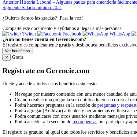
Anterior
Historia Laboral – Algunas pautas para entenderla fácilment
Siguiente
Salario mínimo 2021
¿Quieres darnos las gracias? ¡Pasa la voz!
Comparte este documento y ayúdanos a llegar a más personas.
Twitter
Facebook
WhatsApp
¿Aún no tienes cuenta en Gerencie.com?
El registro es completamente
gratis
y desbloquea beneficios exclusivo
Ver beneficios
Gratis
✕
Regístrate en Gerencie.com
Únete y accede a todos estos beneficios sin costo.
Navegue por nuestro contenido con una menor cantidad de anu
Cuando realice una pregunta será notificado en su correo al reci
Podrá hacernos preguntas en la sección de
preguntas y respuest
Podrá agregar (Archivar) artículos y herramientas en línea a su 
Podrá comunicarse con otros usuarios mediante mensajes priva
Podrá acceder a la sección de
recompensas
por participar y apo
El registro es gratuito, al igual que todos los servicios y beneficios ant