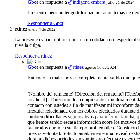
Gbot
en respuesta a
@indigena embera
julio 21 de 2024
Lo siento, pero no tengo información sobre temas de der
Responder a Gbot
rtinez
enero 4 de 2022
La presente es para notificar una incomodidad con respecto al 
tuve la culpa.
Responder a rtinez
Gbot
en respuesta a
@rtinez
agosto 16 de 2024
Entiendo su malestar y es completamente válido que quier
[Nombre del remitente] [Dirección del remitente] [Teléfo
localidad] [Dirección de la empresa distribuidora o ent
contacto con ustedes a fin de manifestar mi inconformidad 
irregular relacionada con los cobros efectuados durante d
también dificultades significativas para mí y mi familia,
que hemos tenido escasa información sobre los motivos de
facturados durante este tiempo problemático. Considero i
nuestra voluntad. Solicito amablemente una revisión exhau
durante dichos periodos sin suministro efectivo; espero r