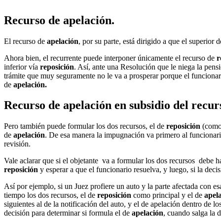
Recurso de apelación.
El recurso de
apelación
, por su parte, está dirigido a que el superior
Ahora bien, el recurrente puede interponer únicamente el recurso de
r
inferior vía
reposición
. Así, ante una Resolución que le niega la pen
trámite que muy seguramente no le va a prosperar porque el funcionar
de
apelación.
Recurso de apelación en subsidio del recur
Pero también puede formular los dos recursos, el de
reposición
(como 
de
apelación
. De esa manera la impugnación va primero al funcionario
revisión.
Vale aclarar que si el objetante va a formular los dos recursos debe h
reposición
y esperar a que el funcionario resuelva, y luego, si la deci
Así por ejemplo, si un Juez profiere un auto y la parte afectada con es
tiempo los dos recursos, el de
reposición
como principal y el de
apel
siguientes al de la notificación del auto, y el de apelación dentro de lo
decisión para determinar si formula el de
apelación
, cuando salga la 