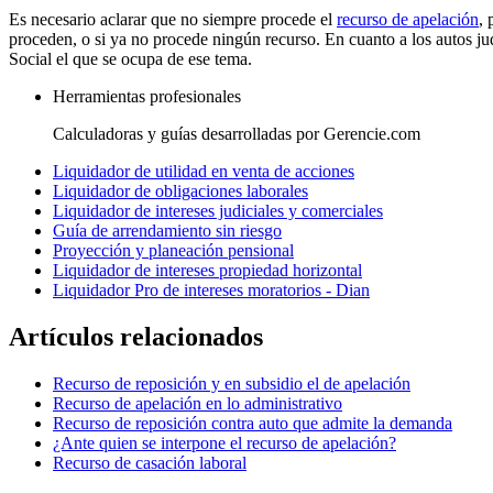
Es necesario aclarar que no siempre procede el
recurso de apelación
, 
proceden, o si ya no procede ningún recurso. En cuanto a los autos judi
Social el que se ocupa de ese tema.
Herramientas profesionales
Calculadoras y guías desarrolladas por Gerencie.com
Liquidador de utilidad en venta de acciones
Liquidador de obligaciones laborales
Liquidador de intereses judiciales y comerciales
Guía de arrendamiento sin riesgo
Proyección y planeación pensional
Liquidador de intereses propiedad horizontal
Liquidador Pro de intereses moratorios - Dian
Artículos relacionados
Recurso de reposición y en subsidio el de apelación
Recurso de apelación en lo administrativo
Recurso de reposición contra auto que admite la demanda
¿Ante quien se interpone el recurso de apelación?
Recurso de casación laboral