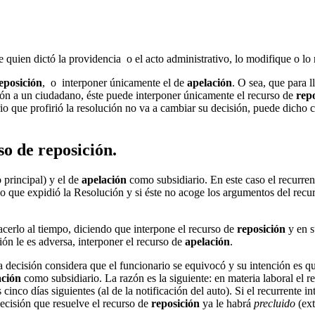
 de quien dictó la providencia o el acto administrativo, lo modifique o l
eposición
, o interponer únicamente el de
apelación
. O sea, que para l
sión a un ciudadano, éste puede interponer únicamente el recurso de
repo
io que profirió la resolución no va a cambiar su decisión, puede dicho 
so de reposición.
principal) y el de
apelación
como subsidiario. En este caso el recurren
 que expidió la Resolución y si éste no acoge los argumentos del recurr
acerlo al tiempo, diciendo que interpone el recurso de
reposición
y en s
sión le es adversa, interponer el recurso de
apelación
.
a decisión considera que el funcionario se equivocó y su intención es que
ación
como subsidiario. La razón es la siguiente: en materia laboral el 
s cinco días siguientes (al de la notificación del auto). Si el recurrente
decisión que resuelve el recurso de
reposición
ya le habrá
precluido
(ext