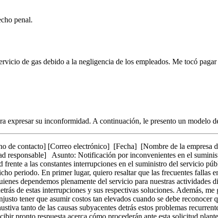
echo penal.
servicio de gas debido a la negligencia de los empleados. Me tocó paga
a expresar su inconformidad. A continuación, le presento un modelo de c
no de contacto] [Correo electrónico] [Fecha] [Nombre de la empresa dis
idad responsable] Asunto: Notificación por inconvenientes en el sumin
frente a las constantes interrupciones en el suministro del servicio púb
icho periodo. En primer lugar, quiero resaltar que las frecuentes fallas
 quienes dependemos plenamente del servicio para nuestras actividades di
trás de estas interrupciones y sus respectivas soluciones. Además, me 
njusto tener que asumir costos tan elevados cuando se debe reconocer q
stiva tanto de las causas subyacentes detrás estos problemas recurrente
ecibir pronto respuesta acerca cómo procederán ante esta solicitud plan