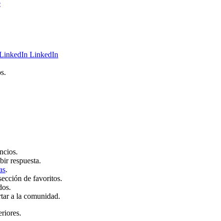
e
LinkedIn
s.
ncios.
bir respuesta.
as
.
sección de favoritos.
dos.
rtar a la comunidad.
eriores.