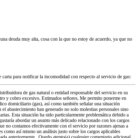
r una deuda muy alta, cosa con la que no estoy de acuerdo, ya que no
arta para notificar la incomodidad con respecto al servicio de gas:
tribuidora de gas natural o entidad responsable del servicio en su
istro y cobro excesivo. Estimados señores, Me permito ponerme en
lico domiciliario (gas), así como también señalar una situación
 en el abastecimiento han generado no solo molestias personales sino
arias. Esta situación ha sido particularmente problemática debido a
gustaría abordar un asunto más delicado relacionado con los cargos
ue no contamos efectivamente con el servicio por razones ajenas a
s como así mismo un análisis justo sobre los cargos aplicables
teada anteriormente . Quedo atento(a) cualquier comentario adicional