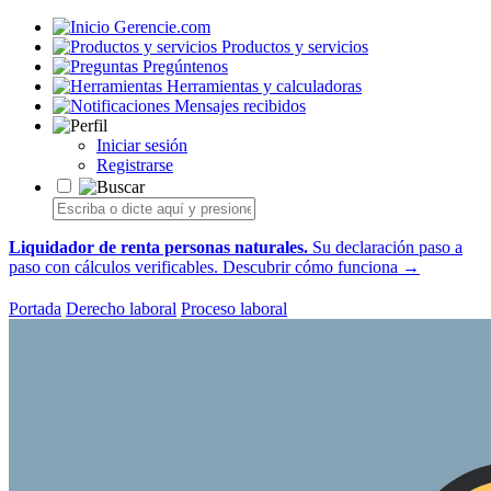
Gerencie.com
Productos y servicios
Pregúntenos
Herramientas y calculadoras
Mensajes recibidos
Iniciar sesión
Registrarse
Liquidador de renta personas naturales.
Su declaración paso a
paso con cálculos verificables.
Descubrir cómo funciona →
Portada
Derecho laboral
Proceso laboral