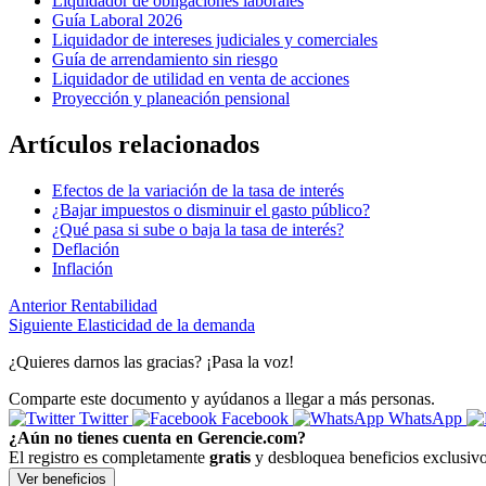
Liquidador de obligaciones laborales
Guía Laboral 2026
Liquidador de intereses judiciales y comerciales
Guía de arrendamiento sin riesgo
Liquidador de utilidad en venta de acciones
Proyección y planeación pensional
Artículos relacionados
Efectos de la variación de la tasa de interés
¿Bajar impuestos o disminuir el gasto público?
¿Qué pasa si sube o baja la tasa de interés?
Deflación
Inflación
Anterior
Rentabilidad
Siguiente
Elasticidad de la demanda
¿Quieres darnos las gracias? ¡Pasa la voz!
Comparte este documento y ayúdanos a llegar a más personas.
Twitter
Facebook
WhatsApp
¿Aún no tienes cuenta en Gerencie.com?
El registro es completamente
gratis
y desbloquea beneficios exclusivo
Ver beneficios