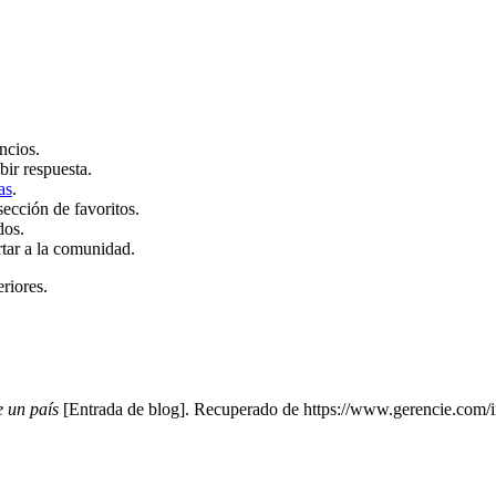
ncios.
bir respuesta.
as
.
sección de favoritos.
dos.
rtar a la comunidad.
eriores.
e un país
[Entrada de blog]. Recuperado de https://www.gerencie.com/i