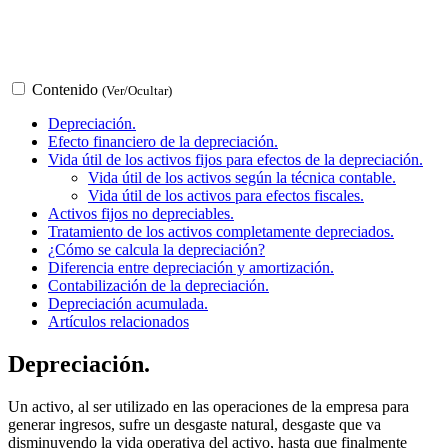
Contenido
(Ver/Ocultar)
Depreciación.
Efecto financiero de la depreciación.
Vida útil de los activos fijos para efectos de la depreciación.
Vida útil de los activos según la técnica contable.
Vida útil de los activos para efectos fiscales.
Activos fijos no depreciables.
Tratamiento de los activos completamente depreciados.
¿Cómo se calcula la depreciación?
Diferencia entre depreciación y amortización.
Contabilización de la depreciación.
Depreciación acumulada.
Artículos relacionados
Depreciación.
Un activo, al ser utilizado en las operaciones de la empresa para
generar ingresos, sufre un desgaste natural, desgaste que va
disminuyendo la vida operativa del activo, hasta que finalmente