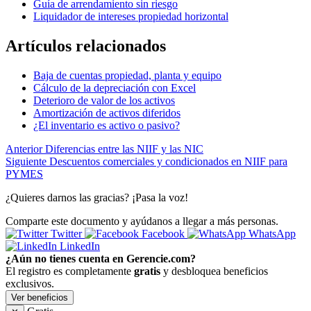
Guía de arrendamiento sin riesgo
Liquidador de intereses propiedad horizontal
Artículos relacionados
Baja de cuentas propiedad, planta y equipo
Cálculo de la depreciación con Excel
Deterioro de valor de los activos
Amortización de activos diferidos
¿El inventario es activo o pasivo?
Anterior
Diferencias entre las NIIF y las NIC
Siguiente
Descuentos comerciales y condicionados en NIIF para
PYMES
¿Quieres darnos las gracias? ¡Pasa la voz!
Comparte este documento y ayúdanos a llegar a más personas.
Twitter
Facebook
WhatsApp
LinkedIn
¿Aún no tienes cuenta en Gerencie.com?
El registro es completamente
gratis
y desbloquea beneficios
exclusivos.
Ver beneficios