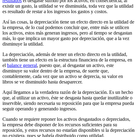
resultados
el desgaste sufrido por los activos; en consecuencia, al
existir un gasto, la utilidad se ve disminuida, toda vez que la utilidad
es resultado de restar a los ingresos los gastos y costos.
Así las cosas, la depreciación tiene un efecto directo en la utilidad de
la empresa, de lo cual podemos concluir que, entre más se utilicen
los activos, estos más generan ingresos, pero al tiempo se desgastan
más, lo que implica un mayor gasto por depreciación, que a la vez
disminuye la utilidad.
La depreciación, además de tener un efecto directo en la utilidad,
también tiene un efecto en la estructura financiera de la empresa, en
el
balance general
, puesto que, al desgastar un activo, este
disminuye su valor dentro de la empresa, de suerte que,
contablemente, cada vez que un activo se deprecia, su valor en
libros se ve disminuido hasta desaparecer.
Aquí llegamos a la verdadera razón de la depreciación. Es un hecho
que, al utilizar un activo, éste se desgasta hasta quedar inutilizable o
inservible, siendo necesaria su reposición para que la empresa pueda
seguir operando y generando ingresos.
Cuando se requiere reponer los activos desgastados o depreciados,
la empresa debe disponer de los recursos suficientes para su
reposición, y estos recursos no estarían disponibles si la depreciación
no existiera, pues se habría distribuido como utilidad.