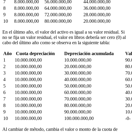
7
8.000.000,00
56.000.000,00
44.000.000,00
8
8.000.000,00
64.000.000,00
36.000.000,00
9
8.000.000,00
72.000.000,00
28.000.000,00
10
8.000.000,00
80.000.000,00
20.000.000,00
En el último año, el valor del activo es igual a su valor residual. Si
no se fija un valor residual, el valor en libros debería ser cero (0) al
cabo del último año como se observa en la siguiente tabla:
Año
Cuota depreciación
Depreciación acumulada
Val
1
10.000.000,00
10.000.000,00
90.
2
10.000.000,00
20.000.000,00
80.
3
10.000.000,00
30.000.000,00
70.
4
10.000.000,00
40.000.000,00
60.
5
10.000.000,00
50.000.000,00
50.
6
10.000.000,00
60.000.000,00
40.
7
10.000.000,00
70.000.000,00
30.
8
10.000.000,00
80.000.000,00
20.
9
10.000.000,00
90.000.000,00
10.
10
10.000.000,00
100.000.000,00
-0-
Al cambiar de método, cambia el valor o monto de la cuota de