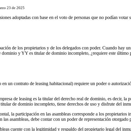
rzo 23 de 2025
isiones adoptadas con base en el voto de personas que no podían votar sí
cipación de los propietarios y de los delegados con poder. Cuando hay 
e dominio y YY es titular de dominio incompleto, ¿requiere este último 
io en un contrato de leasing habitacional) requiere un poder o autorizaci
presa de leasing es la titular del derecho real de dominio, es decir, la 
o titular de dominio incompleto, tiene derechos de uso y disfrute del inmu
al, la participación en las asambleas corresponde a los propietarios insc
en las asambleas, debe contar con un poder de representación otorgado 
leas cuente con la legitimidad y respaldo del propietario legal del inmu