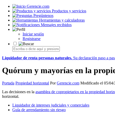
Gerencie.com
Productos y servicios
Pregúntenos
Herramientas y calculadoras
Mensajes recibidos
Iniciar sesión
Registrarse
Liquidador de renta personas naturales.
Su declaración paso a paso
Quórum y mayorías en la propi
Portada
Propiedad horizontal
Por
Gerencie.com
Modificado el 05/04
Las decisiones en la
asamblea de copropietarios en la propiedad horiz
horizontal.
Liquidador de intereses judiciales y comerciales
Guía de arrendamiento sin riesgo