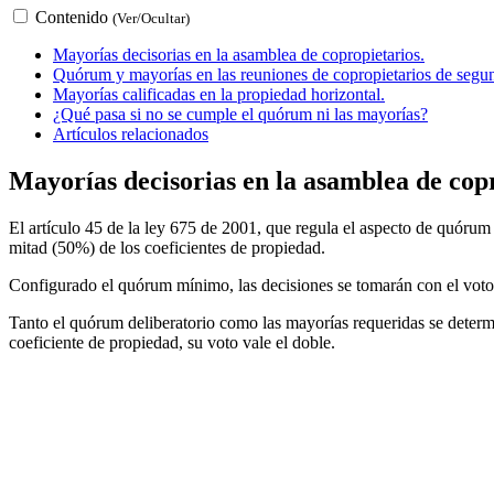
Contenido
(Ver/Ocultar)
Mayorías decisorias en la asamblea de copropietarios.
Quórum y mayorías en las reuniones de copropietarios de segu
Mayorías calificadas en la propiedad horizontal.
¿Qué pasa si no se cumple el quórum ni las mayorías?
Artículos relacionados
Mayorías decisorias en la asamblea de copr
El artículo 45 de la ley 675 de 2001, que regula el aspecto de quórum
mitad (50%) de los coeficientes de propiedad.
Configurado el quórum mínimo, las decisiones se tomarán con el voto f
Tanto el quórum deliberatorio como las mayorías requeridas se determ
coeficiente de propiedad, su voto vale el doble.