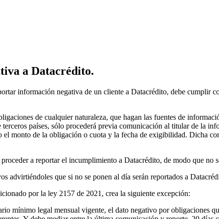
tiva a Datacrédito.
rtar información negativa de un cliente a Datacrédito, debe cumplir con
ligaciones de cualquier naturaleza, que hagan las fuentes de informaci
de terceros países, sólo procederá previa comunicación al titular de la in
o el monto de la obligación o cuota y la fecha de exigibilidad. Dicha co
de proceder a reportar el incumplimiento a Datacrédito, de modo que no se
os advirtiéndoles que si no se ponen al día serán reportados a Datacrédi
icionado por la ley 2157 de 2021, crea la siguiente excepción:
alario mínimo legal mensual vigente, el dato negativo por obligaciones q
entes. Y debe mediar entre la última comunicación y reporte, 20 días c