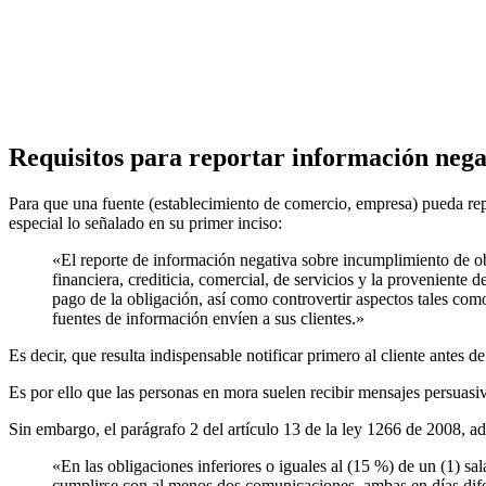
Requisitos para reportar información nega
Para que una fuente (establecimiento de comercio, empresa) pueda repo
especial lo señalado en su primer inciso:
«El reporte de información negativa sobre incumplimiento de ob
financiera, crediticia, comercial, de servicios y la proveniente 
pago de la obligación, así como controvertir aspectos tales com
fuentes de información envíen a sus clientes.»
Es decir, que resulta indispensable notificar primero al cliente antes 
Es por ello que las personas en mora suelen recibir mensajes persuasiv
Sin embargo, el parágrafo 2 del artículo 13 de la ley 1266 de 2008, ad
«En las obligaciones inferiores o iguales al (15 %) de un (1) s
cumplirse con al menos dos comunicaciones, ambas en días difer