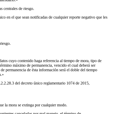
s centrales de riesgo.
nico en el que sean notificadas de cualquier reporte negativo que les
riesgo.
datos cuyo contenido haga referencia al tiempo de mora, tipo de
un término máximo de permanencia, vencido el cual deberá ser
o de permanencia de ésta información será el doble del tiempo
n.»
2.2.2.28.3 del decreto único reglamentario 1074 de 2015,
que la mora se extinga por cualquier modo.
orrientes canceladas por mal manejo, el término de