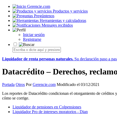
Gerencie.com
Productos y servicios
Pregúntenos
Herramientas y calculadoras
Mensajes recibidos
Iniciar sesión
Registrarse
Liquidador de renta personas naturales.
Su declaración paso a paso
Datacrédito – Derechos, reclamo
Portada
Otros
Por
Gerencie.com
Modificado el 03/12/2021
Los reportes de Datacrédito condicionan el otorgamiento de créditos y
cómo se corrige.
Liquidador de pensiones en Colpensiones
Liquidador Pro de intereses moratorios - Dian