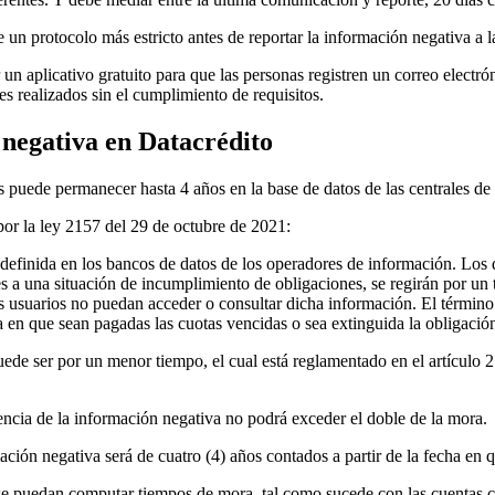
n protocolo más estricto antes de reportar la información negativa a la
r un aplicativo gratuito para que las personas registren un correo electró
tes realizados sin el cumplimiento de requisitos.
negativa en Datacrédito
 puede permanecer hasta 4 años en la base de datos de las centrales de 
por la ley 2157 del 29 de octubre de 2021:
efinida en los bancos de datos de los operadores de información. Los 
entes a una situación de incumplimiento de obligaciones, se regirán por 
os usuarios no puedan acceder o consultar dicha información. El términ
a en que sean pagadas las cuotas vencidas o sea extinguida la obligació
ede ser por un menor tiempo, el cual está reglamentado en el artículo 
encia de la información negativa no podrá exceder el doble de la mora.
ción negativa será de cuatro (4) años contados a partir de la fecha en 
se puedan computar tiempos de mora, tal como sucede con las cuentas c