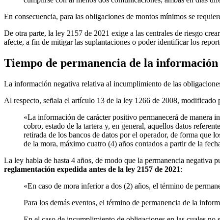
En consecuencia, para las obligaciones de montos mínimos se requiere u
De otra parte, la ley 2157 de 2021 exige a las centrales de riesgo crea
afecte, a fin de mitigar las suplantaciones o poder identificar los repor
Tiempo de permanencia de la información 
La información negativa relativa al incumplimiento de las obligaciones
Al respecto, señala el artículo 13 de la ley 1266 de 2008, modificado 
«La información de carácter positivo permanecerá de manera ind
cobro, estado de la tartera y, en general, aquellos datos refer
retirada de los bancos de datos por el operador, de forma que l
de la mora, máximo cuatro (4) años contados a partir de la fech
La ley habla de hasta 4 años, de modo que la permanencia negativa pu
reglamentación expedida antes de la ley 2157 de 2021
:
«En caso de mora inferior a dos (2) años, el término de perman
Para los demás eventos, el término de permanencia de la informa
En el caso de incumplimiento de obligaciones en las cuales no 