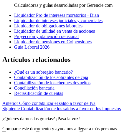
Calculadoras y guías desarrolladas por Gerencie.com
Liquidador Pro de intereses moratorios - Dian
Liquidador de intereses judiciales y comerciales
Liquidador de obligaciones laborales
Liquidador de utilidad en venta de acciones
Proyección y planeación pensional
Liquidador de pensiones en Colpensiones
Guía Laboral 2026
Artículos relacionados
¿Qué es un sobregiro bancario?
Contabilización de los sobrantes de caja
Contabilización de los cheques devueltos
Conciliación bancaria
Reclasificación de cuentas
Anterior
Cómo contabilizar el saldo a favor de Iva
Siguiente
Contabilización de los saldos a favor en los impuestos
¿Quieres darnos las gracias? ¡Pasa la voz!
Comparte este documento y ayúdanos a llegar a más personas.