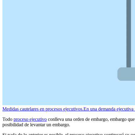
Medidas cautelares en procesos ejecutivos.
En una demanda ejecutiva s
Todo
proceso ejecutivo
conlleva una orden de embargo, embargo que no 
posibilidad de levantar un embargo.
Si nada de lo anterior es posible, el proceso ejecutivo continuará su cu