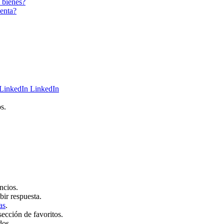
 bienes?
enta?
LinkedIn
s.
ncios.
bir respuesta.
as
.
sección de favoritos.
dos.