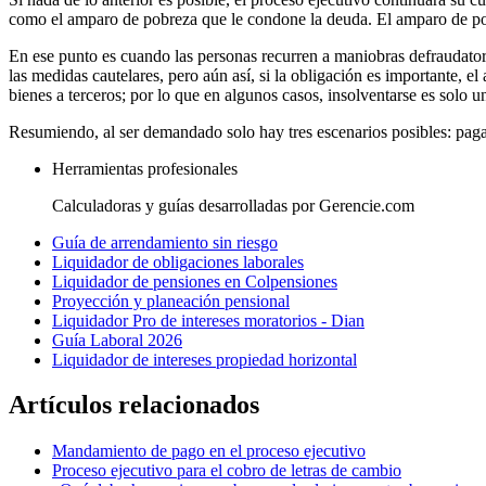
como el amparo de pobreza que le condone la deuda. El amparo de pobr
En ese punto es cuando las personas recurren a maniobras defraudatoria
las medidas cautelares, pero aún así, si la obligación es importante, e
bienes a terceros; por lo que en algunos casos, insolventarse es solo u
Resumiendo, al ser demandado solo hay tres escenarios posibles: paga
Herramientas profesionales
Calculadoras y guías desarrolladas por Gerencie.com
Guía de arrendamiento sin riesgo
Liquidador de obligaciones laborales
Liquidador de pensiones en Colpensiones
Proyección y planeación pensional
Liquidador Pro de intereses moratorios - Dian
Guía Laboral 2026
Liquidador de intereses propiedad horizontal
Artículos relacionados
Mandamiento de pago en el proceso ejecutivo
Proceso ejecutivo para el cobro de letras de cambio