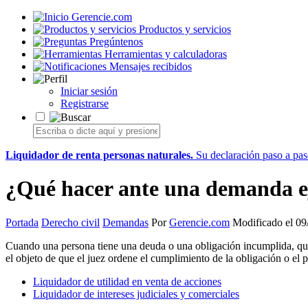
Gerencie.com
Productos y servicios
Pregúntenos
Herramientas y calculadoras
Mensajes recibidos
Iniciar sesión
Registrarse
Liquidador de renta personas naturales.
Su declaración paso a paso
¿Qué hacer ante una demanda e
Portada
Derecho civil
Demandas
Por
Gerencie.com
Modificado el 09
Cuando una persona tiene una deuda o una obligación incumplida, que
el objeto de que el juez ordene el cumplimiento de la obligación o e
Liquidador de utilidad en venta de acciones
Liquidador de intereses judiciales y comerciales