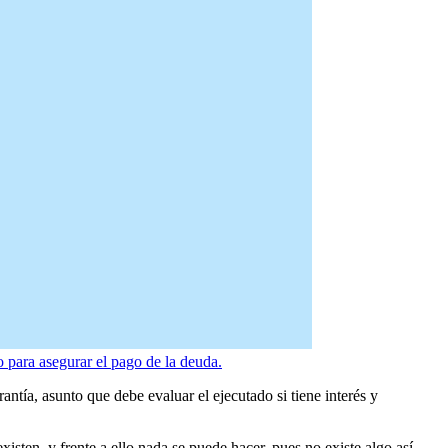
 para asegurar el pago de la deuda.
tía, asunto que debe evaluar el ejecutado si tiene interés y
xisten, y frente a ello nada se puede hacer, pues no existe algo así