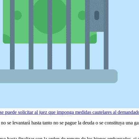
e puede solicitar al juez que imponga medidas cautelares al demandado
se levantará hasta tanto no se pague la deuda o se constituya una garan
rso hasta finalizar con la orden de remate de los bienes embargados, si e