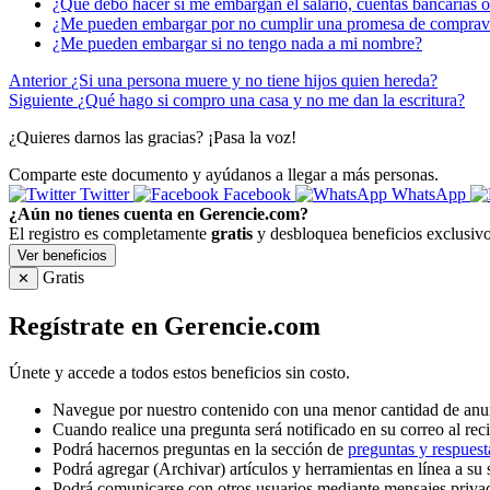
¿Qué debo hacer si me embargan el salario, cuentas bancarias o
¿Me pueden embargar por no cumplir una promesa de comprav
¿Me pueden embargar si no tengo nada a mi nombre?
Anterior
¿Si una persona muere y no tiene hijos quien hereda?
Siguiente
¿Qué hago si compro una casa y no me dan la escritura?
¿Quieres darnos las gracias? ¡Pasa la voz!
Comparte este documento y ayúdanos a llegar a más personas.
Twitter
Facebook
WhatsApp
¿Aún no tienes cuenta en Gerencie.com?
El registro es completamente
gratis
y desbloquea beneficios exclusivo
Ver beneficios
Gratis
✕
Regístrate en Gerencie.com
Únete y accede a todos estos beneficios sin costo.
Navegue por nuestro contenido con una menor cantidad de anu
Cuando realice una pregunta será notificado en su correo al reci
Podrá hacernos preguntas en la sección de
preguntas y respuest
Podrá agregar (Archivar) artículos y herramientas en línea a su 
Podrá comunicarse con otros usuarios mediante mensajes priva