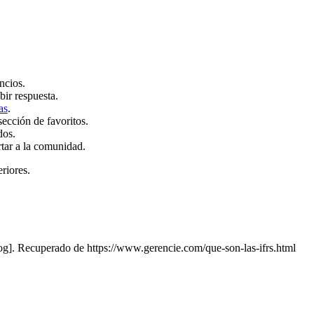
ncios.
bir respuesta.
as
.
sección de favoritos.
dos.
rtar a la comunidad.
eriores.
og]. Recuperado de https://www.gerencie.com/que-son-las-ifrs.html
.