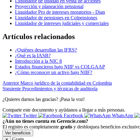
Liquidador de utilidad en venta de acciones
Proyección y planeación pensional
Liquidador Pro de intereses moratorios - Dian
Liquidador de pensiones en Colpensiones
Liquidador de intereses judiciales y comerciales
Artículos relacionados
¿Quiénes desarrollan las IFRS?
¿Qué es la IASB?
Introducción a la NIC 8
Estados financieros bajo NIIF vs COLGAAP
¿Cómo reconocer un activo bajo NIIF?
Anterior
Marco jurídico de la contabilidad en Colombia
Siguiente
Procedimientos y técnicas de auditoría
¿Quieres darnos las gracias? ¡Pasa la voz!
Comparte este documento y ayúdanos a llegar a más personas.
Twitter
Facebook
WhatsApp
¿Aún no tienes cuenta en Gerencie.com?
El registro es completamente
gratis
y desbloquea beneficios exclusivo
Ver beneficios
Gratis
✕