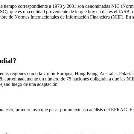
 de tiempo correspondiente a 1973 y 2001 son denominadas NIC (Normas
ASC), que es una entidad proveniente de lo que hoy en día es el IASB, 
mbre de Normas Internacionales de Información Financiera (NIIF). En sí
ndial?
mente, regiones como la Unión Europea, Hong Kong, Australia, Pakistán
8, aproximadamente un número de 75 naciones obligarán a que las NIIF s
lejano luego de una adaptación.
 esto, primero tuvo que pasar por un extenso análisis del EFRAG. En e