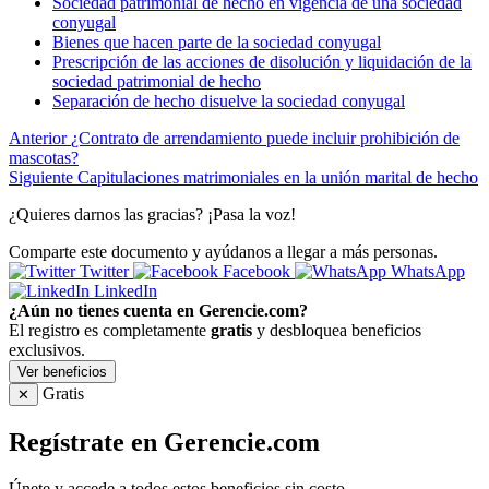
Sociedad patrimonial de hecho en vigencia de una sociedad
conyugal
Bienes que hacen parte de la sociedad conyugal
Prescripción de las acciones de disolución y liquidación de la
sociedad patrimonial de hecho
Separación de hecho disuelve la sociedad conyugal
Anterior
¿Contrato de arrendamiento puede incluir prohibición de
mascotas?
Siguiente
Capitulaciones matrimoniales en la unión marital de hecho
¿Quieres darnos las gracias? ¡Pasa la voz!
Comparte este documento y ayúdanos a llegar a más personas.
Twitter
Facebook
WhatsApp
LinkedIn
¿Aún no tienes cuenta en Gerencie.com?
El registro es completamente
gratis
y desbloquea beneficios
exclusivos.
Ver beneficios
Gratis
✕
Regístrate en Gerencie.com
Únete y accede a todos estos beneficios sin costo.