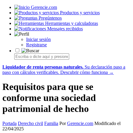
Gerencie.com
Productos y servicios
Pregúntenos
Herramientas y calculadoras
Mensajes recibidos
Iniciar sesión
Registrarse
Liquidador de renta personas naturales.
Su declaración paso a
paso con cálculos verificables.
Descubrir cómo funciona →
Requisitos para que se
conforme una sociedad
patrimonial de hecho
Portada
Derecho civil
Familia
Por
Gerencie.com
Modificado el
22/04/2025