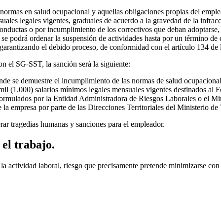
normas en salud ocupacional y aquellas obligaciones propias del emplea
uales legales vigentes, graduales de acuerdo a la gravedad de la infra
conductas o por incumplimiento de los correctivos que deban adoptarse
e podrá ordenar la suspensión de actividades hasta por un término de ci
o, garantizando el debido proceso, de conformidad con el artículo 134 d
n el SG-SST, la sanción será la siguiente:
nde se demuestre el incumplimiento de las normas de salud ocupacional,
 mil (1.000) salarios mínimos legales mensuales vigentes destinados al 
rmulados por la Entidad Administradora de Riesgos Laborales o el Minis
e la empresa por parte de las Direcciones Territoriales del Ministerio d
ar tragedias humanas y sanciones para el empleador.
el trabajo.
la actividad laboral, riesgo que precisamente pretende minimizarse con