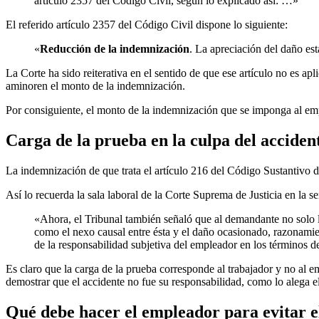
artículo 2357 del Código Civil, según lo explicado así: …»
El referido artículo 2357 del Código Civil dispone lo siguiente:
«
Reducción de la indemnización
. La apreciación del daño est
La Corte ha sido reiterativa en el sentido de que ese artículo no es ap
aminoren el monto de la indemnización.
Por consiguiente, el monto de la indemnización que se imponga al empl
Carga de la prueba en la culpa del acciden
La indemnización de que trata el artículo 216 del Código Sustantivo d
Así lo recuerda la sala laboral de la Corte Suprema de Justicia en 
«Ahora, el Tribunal también señaló que al demandante no solo l
como el nexo causal entre ésta y el daño ocasionado, razonamien
de la responsabilidad subjetiva del empleador en los términos d
Es claro que la carga de la prueba corresponde al trabajador y no al e
demostrar que el accidente no fue su responsabilidad, como lo alega el
Qué debe hacer el empleador para evitar e