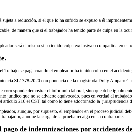
á sujeta a reducción, si el que lo ha sufrido se expuso a él imprudentem
licable, de manera que si el trabajador ha tenido parte de culpa en la oc
eador será el mismo si ha tenido culpa exclusiva o compartida en el ac
te.
el Trabajo se paga cuando el empleador ha tenido culpa en el accidente, 
la sentencia SL1378-2020 con ponencia de la magistrada Dolly Amparo C
e corresponde demostrar el infortunio laboral, sino que debe igualmente
to jurídico que no se advierte equivocado, pues en verdad al trabajador
el artículo 216 el CST, tal como lo tiene adoctrinado la jurisprudencia 
mpleador, aunque, por supuesto, el empleador en el proceso judicial debe
 trabajador, aunque la carga de la prueba recaiga en su contraparte.
l pago de indemnizaciones por accidentes de