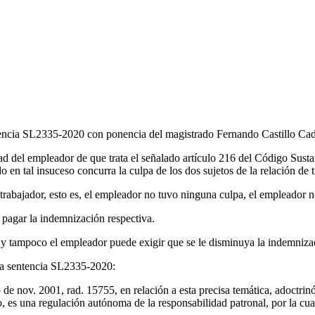
entencia SL2335-2020 con ponencia del magistrado Fernando Castillo Cad
ad del empleador de que trata el señalado artículo 216 del Código Susta
 en tal insuceso concurra la culpa de los dos sujetos de la relación de 
l trabajador, esto es, el empleador no tuvo ninguna culpa, el empleador 
 pagar la indemnización respectiva.
, y tampoco el empleador puede exigir que se le disminuya la indemnizac
n la sentencia SL2335-2020:
de nov. 2001, rad. 15755, en relación a esta precisa temática, adoctrin
, es una regulación autónoma de la responsabilidad patronal, por la cual