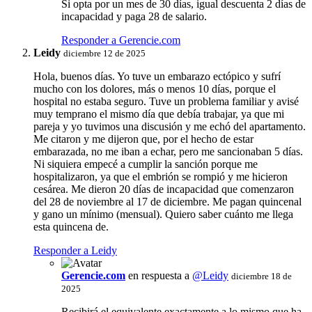
Si opta por un mes de 30 días, igual descuenta 2 días de
incapacidad y paga 28 de salario.
Responder a Gerencie.com
Leidy
diciembre 12 de 2025
Hola, buenos días. Yo tuve un embarazo ectópico y sufrí
mucho con los dolores, más o menos 10 días, porque el
hospital no estaba seguro. Tuve un problema familiar y avisé
muy temprano el mismo día que debía trabajar, ya que mi
pareja y yo tuvimos una discusión y me echó del apartamento.
Me citaron y me dijeron que, por el hecho de estar
embarazada, no me iban a echar, pero me sancionaban 5 días.
Ni siquiera empecé a cumplir la sanción porque me
hospitalizaron, ya que el embrión se rompió y me hicieron
cesárea. Me dieron 20 días de incapacidad que comenzaron
del 28 de noviembre al 17 de diciembre. Me pagan quincenal
y gano un mínimo (mensual). Quiero saber cuánto me llega
esta quincena de.
Responder a Leidy
Gerencie.com
en respuesta a
@Leidy
diciembre 18 de
2025
Recibirá el equivalente exactamente a lo mismo que ha