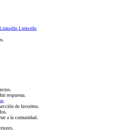
LinkedIn
s.
ncios.
bir respuesta.
as
.
sección de favoritos.
dos.
rtar a la comunidad.
eriores.