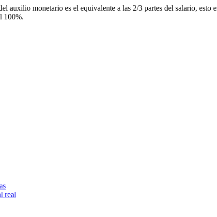
el auxilio monetario es el equivalente a las 2/3 partes del salario, est
el 100%.
as
l real