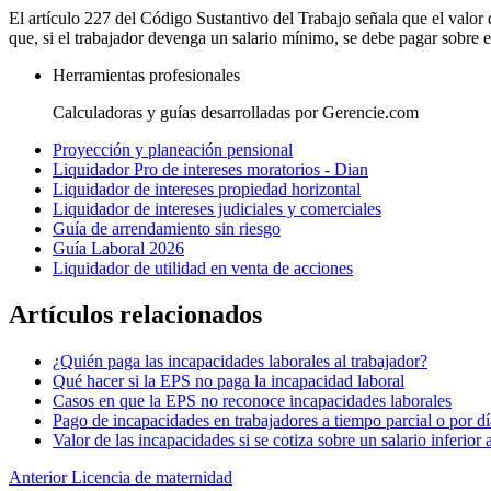
El artículo 227 del Código Sustantivo del Trabajo señala que el valor d
que, si el trabajador devenga un salario mínimo, se debe pagar sobre 
Herramientas profesionales
Calculadoras y guías desarrolladas por Gerencie.com
Proyección y planeación pensional
Liquidador Pro de intereses moratorios - Dian
Liquidador de intereses propiedad horizontal
Liquidador de intereses judiciales y comerciales
Guía de arrendamiento sin riesgo
Guía Laboral 2026
Liquidador de utilidad en venta de acciones
Artículos relacionados
¿Quién paga las incapacidades laborales al trabajador?
Qué hacer si la EPS no paga la incapacidad laboral
Casos en que la EPS no reconoce incapacidades laborales
Pago de incapacidades en trabajadores a tiempo parcial o por dí
Valor de las incapacidades si se cotiza sobre un salario inferior a
Anterior
Licencia de maternidad