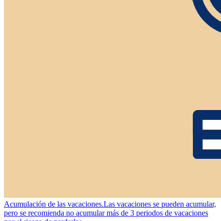
Acumulación de las vacaciones.
Las vacaciones se pueden acumular,
pero se recomienda no acumular más de 3 periodos de vacaciones