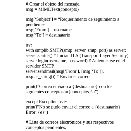
# Crear el objeto del mensaje.
msg = MIMEText(concepto)
msg[‘Subject’] = “Requerimiento de seguimiento a
pendientes”
msg[‘From’] = username
msg[‘To’] = destinatario
try:
with smtplib.SMTP(smtp_server, smtp_port) as server:
server.starttls() # Iniciar TLS (Transport Layer Security)
server.login(username, password) # Autenticarse en el
servidor SMTP.
server.sendmail(msg[‘From’], [msg[‘To’]],
msg.as_string()) # Enviar el correo.
print(f”Correo enviado a {destinatario} con los
siguientes conceptos:\n{conceptos}\n”)
except Exception as e:
print(f”No se pudo enviar el correo a {destinatario}.
Error: {e}”)
# Lista de correos electrónicos y sus respectivos
conceptos pendientes.