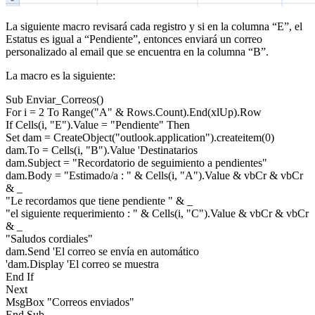
La siguiente macro revisará cada registro y si en la columna “E”, el
Estatus es igual a “Pendiente”, entonces enviará un correo
personalizado al email que se encuentra en la columna “B”.
La macro es la siguiente:
Sub Enviar_Correos()
For i = 2 To Range("A" & Rows.Count).End(xlUp).Row
If Cells(i, "E").Value = "Pendiente" Then
Set dam = CreateObject("outlook.application").createitem(0)
dam.To = Cells(i, "B").Value 'Destinatarios
dam.Subject = "Recordatorio de seguimiento a pendientes"
dam.Body = "Estimado/a : " & Cells(i, "A").Value & vbCr & vbCr
& _
"Le recordamos que tiene pendiente " & _
"el siguiente requerimiento : " & Cells(i, "C").Value & vbCr & vbCr
& _
"Saludos cordiales"
dam.Send 'El correo se envía en automático
'dam.Display 'El correo se muestra
End If
Next
MsgBox "Correos enviados"
End Sub