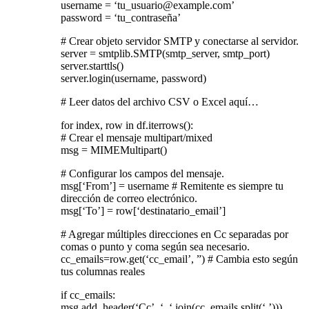
username = ‘
tu_usuario@example.com
’
password = ‘tu_contraseña’
# Crear objeto servidor SMTP y conectarse al servidor.
server = smtplib.SMTP(smtp_server, smtp_port)
server.starttls()
server.login(username, password)
# Leer datos del archivo CSV o Excel aquí…
for index, row in df.iterrows():
# Crear el mensaje multipart/mixed
msg = MIMEMultipart()
# Configurar los campos del mensaje.
msg[‘From’] = username # Remitente es siempre tu
dirección de correo electrónico.
msg[‘To’] = row[‘destinatario_email’]
# Agregar múltiples direcciones en Cc separadas por
comas o punto y coma según sea necesario.
cc_emails=row.get(‘cc_email’, ”) # Cambia esto según
tus columnas reales
if cc_emails:
msg.add_header(‘Cc’, ‘, ‘.join(cc_emails.split(‘,’)))