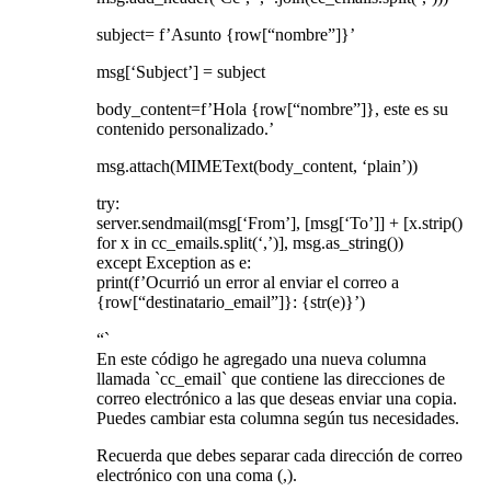
subject= f’Asunto {row[“nombre”]}’
msg[‘Subject’] = subject
body_content=f’Hola {row[“nombre”]}, este es su
contenido personalizado.’
msg.attach(MIMEText(body_content, ‘plain’))
try:
server.sendmail(msg[‘From’], [msg[‘To’]] + [x.strip()
for x in cc_emails.split(‘,’)], msg.as_string())
except Exception as e:
print(f’Ocurrió un error al enviar el correo a
{row[“destinatario_email”]}: {str(e)}’)
“`
En este código he agregado una nueva columna
llamada `cc_email` que contiene las direcciones de
correo electrónico a las que deseas enviar una copia.
Puedes cambiar esta columna según tus necesidades.
Recuerda que debes separar cada dirección de correo
electrónico con una coma (,).