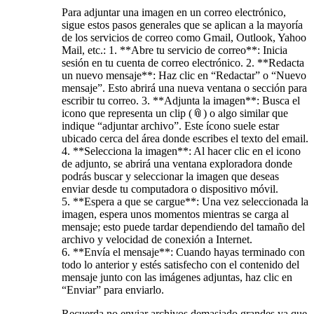
Para adjuntar una imagen en un correo electrónico,
sigue estos pasos generales que se aplican a la mayoría
de los servicios de correo como Gmail, Outlook, Yahoo
Mail, etc.: 1. **Abre tu servicio de correo**: Inicia
sesión en tu cuenta de correo electrónico. 2. **Redacta
un nuevo mensaje**: Haz clic en “Redactar” o “Nuevo
mensaje”. Esto abrirá una nueva ventana o sección para
escribir tu correo. 3. **Adjunta la imagen**: Busca el
icono que representa un clip (📎) o algo similar que
indique “adjuntar archivo”. Este ícono suele estar
ubicado cerca del área donde escribes el texto del email.
4. **Selecciona la imagen**: Al hacer clic en el icono
de adjunto, se abrirá una ventana exploradora donde
podrás buscar y seleccionar la imagen que deseas
enviar desde tu computadora o dispositivo móvil.
5. **Espera a que se cargue**: Una vez seleccionada la
imagen, espera unos momentos mientras se carga al
mensaje; esto puede tardar dependiendo del tamaño del
archivo y velocidad de conexión a Internet.
6. **Envía el mensaje**: Cuando hayas terminado con
todo lo anterior y estés satisfecho con el contenido del
mensaje junto con las imágenes adjuntas, haz clic en
“Enviar” para enviarlo.
Recuerda no enviar archivos demasiado grandes ya que