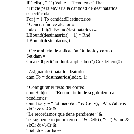
If Cells(i, “E”).Value = “Pendiente” Then
‘ Bucle para enviar a la cantidad de destinatarios
especificada
For j = 1 To cantidadDestinatarios
‘ Generar índice aleatorio
index = Int((UBound(destinatarios) –
LBound(destinatarios) + 1) * Rnd +
LBound(destinatarios))
‘ Crear objeto de aplicación Outlook y correo
Set dam =
CreateObject(“outlook.application”).CreateItem(0)
‘ Asignar destinatario aleatorio
dam.To = destinatarios(index, 1)
‘ Configurar el resto del correo
dam.Subject = “Recordatorio de seguimiento a
pendientes”
dam.Body = “Estimado/a : ” & Cells(i, “A”).Value &
vbCr & vbCr & _
“Le recordamos que tiene pendiente ” & _
“el siguiente requerimiento : ” & Cells(i, “C”).Value &
vbCr & vbCr & _
“Saludos cordiales”