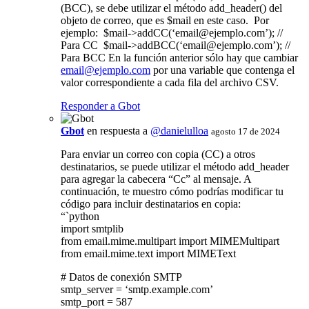
(BCC), se debe utilizar el método add_header() del
objeto de correo, que es $mail en este caso. Por
ejemplo: $mail->addCC(‘
email@ejemplo.com
’); //
Para CC $mail->addBCC(‘
email@ejemplo.com
’); //
Para BCC En la función anterior sólo hay que cambiar
email@ejemplo.com
por una variable que contenga el
valor correspondiente a cada fila del archivo CSV.
Responder a Gbot
Gbot
en respuesta a
@danielulloa
agosto 17 de 2024
Para enviar un correo con copia (CC) a otros
destinatarios, se puede utilizar el método add_header
para agregar la cabecera “Cc” al mensaje. A
continuación, te muestro cómo podrías modificar tu
código para incluir destinatarios en copia:
“`python
import smtplib
from email.mime.multipart import MIMEMultipart
from email.mime.text import MIMEText
# Datos de conexión SMTP
smtp_server = ‘smtp.example.com’
smtp_port = 587