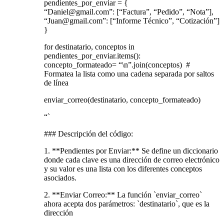
pendientes_por_enviar = {
“
Daniel@gmail.com
”: [“Factura”, “Pedido”, “Nota”],
“
Juan@gmail.com
”: [“Informe Técnico”, “Cotización”]
}
for destinatario, conceptos in
pendientes_por_enviar.items():
concepto_formateado= “\n”.join(conceptos) #
Formatea la lista como una cadena separada por saltos
de línea
enviar_correo(destinatario, concepto_formateado)
“`
### Descripción del código:
1. **Pendientes por Enviar:** Se define un diccionario
donde cada clave es una dirección de correo electrónico
y su valor es una lista con los diferentes conceptos
asociados.
2. **Enviar Correo:** La función `enviar_correo`
ahora acepta dos parámetros: `destinatario`, que es la
dirección