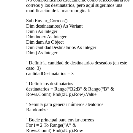
correos y los destinatarios, pero aquí sugerimos una
modificación de la macro original:
Sub Enviar_Correos()
Dim destinatarios() As Variant
Dim i As Integer
Dim index As Integer
Dim dam As Object
Dim cantidadDestinatarios As Integer
Dim j As Integer
‘ Definir la cantidad de destinatarios deseados (en este
caso, 3)
cantidadDestinatarios = 3
‘ Definir los destinatarios
destinatarios = Range(“B2:B” & Range(“B” &
Rows.Count).End(xlUp).Row).Value
‘ Semilla para generar números aleatorios
Randomize
‘ Bucle principal para enviar correos
For i = 2 To Range(“A” &
Rows.Count).End(xlUp).Row