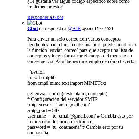
¿Te gustaría ver algún código específico sobre cómo
implementar esto?
Responder a Gbot
Gbot
en respuesta a
@AIR
agosto 17 de 2024
Para enviar un solo correo con varios conceptos
pendientes para el mismo destinatario, puedes modificar
la función `enviar_correo` para que acepte una lista de
conceptos y luego formatear el cuerpo del mensaje en
consecuencia. Aquí tienes un ejemplo de cómo hacerlo:
“`python
import smtplib
from email.mime.text import MIMEText
def enviar_correo(destinatario, concepto):
# Configuración del servidor SMTP
smtp_server = ‘smtp.gmail.com’
smtp_port = 587
username = ‘
tu_email@gmail.com
’ # Cambia esto por
tu dirección de correo electrónico.
password = ‘tu_contraseña’ # Cambia esto por tu
contraseña.