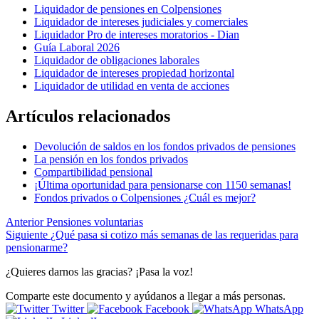
Liquidador de pensiones en Colpensiones
Liquidador de intereses judiciales y comerciales
Liquidador Pro de intereses moratorios - Dian
Guía Laboral 2026
Liquidador de obligaciones laborales
Liquidador de intereses propiedad horizontal
Liquidador de utilidad en venta de acciones
Artículos relacionados
Devolución de saldos en los fondos privados de pensiones
La pensión en los fondos privados
Compartibilidad pensional
¡Última oportunidad para pensionarse con 1150 semanas!
Fondos privados o Colpensiones ¿Cuál es mejor?
Anterior
Pensiones voluntarias
Siguiente
¿Qué pasa si cotizo más semanas de las requeridas para
pensionarme?
¿Quieres darnos las gracias? ¡Pasa la voz!
Comparte este documento y ayúdanos a llegar a más personas.
Twitter
Facebook
WhatsApp