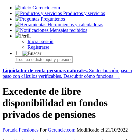
Gerencie.com
Productos y servicios
Pregúntenos
Herramientas y calculadoras
Mensajes recibidos
Iniciar sesión
Registrarse
Liquidador de renta personas naturales.
Su declaración paso a
paso con cálculos verificables.
Descubrir cómo funciona →
Excedente de libre
disponibilidad en fondos
privados de pensiones
Portada
Pensiones
Por
Gerencie.com
Modificado el 21/10/2022