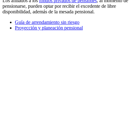
Los afiliados a los
fondos privados de pensiones
, al momento de
pensionarse, pueden optar por recibir el excedente de libre
disponibilidad, además de la mesada pensional.
Guía de arrendamiento sin riesgo
Proyección y planeación pensional