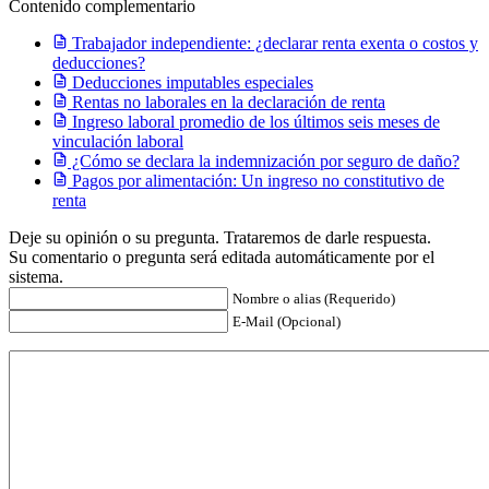
Contenido complementario
Trabajador independiente: ¿declarar renta exenta o costos y
deducciones?
Deducciones imputables especiales
Rentas no laborales en la declaración de renta
Ingreso laboral promedio de los últimos seis meses de
vinculación laboral
¿Cómo se declara la indemnización por seguro de daño?
Pagos por alimentación: Un ingreso no constitutivo de
renta
Deje su opinión o su pregunta. Trataremos de darle respuesta.
Su comentario o pregunta será editada automáticamente por el
sistema.
Nombre o alias (Requerido)
E-Mail (Opcional)