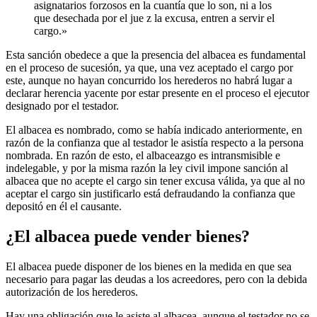
asignatarios forzosos en la cuantía que lo son, ni a los
que desechada por el jue z la excusa, entren a servir el
cargo.»
Esta sanción obedece a que la presencia del albacea es fundamental
en el proceso de sucesión, ya que, una vez aceptado el cargo por
este, aunque no hayan concurrido los herederos no habrá lugar a
declarar herencia yacente por estar presente en el proceso el ejecutor
designado por el testador.
El albacea es nombrado, como se había indicado anteriormente, en
razón de la confianza que al testador le asistía respecto a la persona
nombrada. En razón de esto, el albaceazgo es intransmisible e
indelegable, y por la misma razón la ley civil impone sanción al
albacea que no acepte el cargo sin tener excusa válida, ya que al no
aceptar el cargo sin justificarlo está defraudando la confianza que
depositó en él el causante.
¿El albacea puede vender bienes?
El albacea puede disponer de los bienes en la medida en que sea
necesario para pagar las deudas a los acreedores, pero con la debida
autorización de los herederos.
Hay una obligación que le asiste al albacea, aunque el testador no se