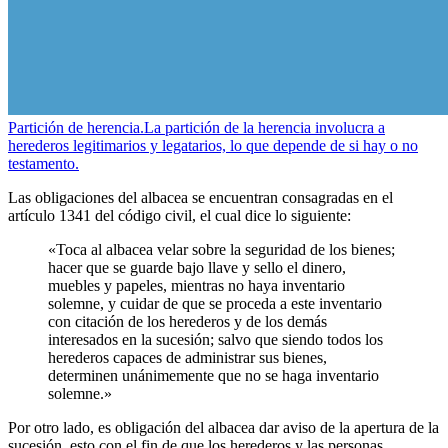
Partición de herencia.
La partición de la herencia involucra a
herederos legitimarios y legatarios, lo que depende de si hay o no
testamento.
Las obligaciones del albacea se encuentran consagradas en el
artículo 1341 del código civil, el cual dice lo siguiente:
«Toca al albacea velar sobre la seguridad de los bienes;
hacer que se guarde bajo llave y sello el dinero,
muebles y papeles, mientras no haya inventario
solemne, y cuidar de que se proceda a este inventario
con citación de los herederos y de los demás
interesados en la sucesión; salvo que siendo todos los
herederos capaces de administrar sus bienes,
determinen unánimemente que no se haga inventario
solemne.»
Por otro lado, es obligación del albacea dar aviso de la apertura de la
sucesión, esto con el fin de que los herederos y las personas