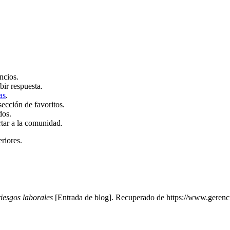
ncios.
bir respuesta.
as
.
sección de favoritos.
dos.
rtar a la comunidad.
eriores.
riesgos laborales
[Entrada de blog]. Recuperado de https://www.gerencie