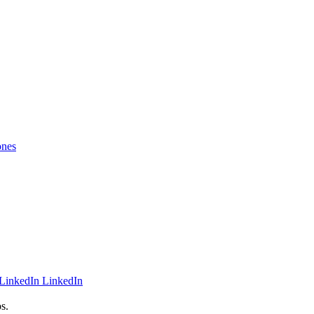
ones
LinkedIn
s.