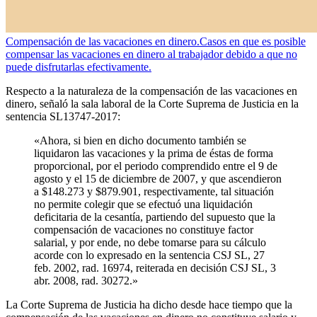
Compensación de las vacaciones en dinero.
Casos en que es posible
compensar las vacaciones en dinero al trabajador debido a que no
puede disfrutarlas efectivamente.
Respecto a la naturaleza de la compensación de las vacaciones en
dinero, señaló la sala laboral de la Corte Suprema de Justicia en la
sentencia SL13747-2017:
«Ahora, si bien en dicho documento también se
liquidaron las vacaciones y la prima de éstas de forma
proporcional, por el periodo comprendido entre el 9 de
agosto y el 15 de diciembre de 2007, y que ascendieron
a $148.273 y $879.901, respectivamente, tal situación
no permite colegir que se efectuó una liquidación
deficitaria de la cesantía, partiendo del supuesto que la
compensación de vacaciones no constituye factor
salarial, y por ende, no debe tomarse para su cálculo
acorde con lo expresado en la sentencia CSJ SL, 27
feb. 2002, rad. 16974, reiterada en decisión CSJ SL, 3
abr. 2008, rad. 30272.»
La Corte Suprema de Justicia ha dicho desde hace tiempo que la