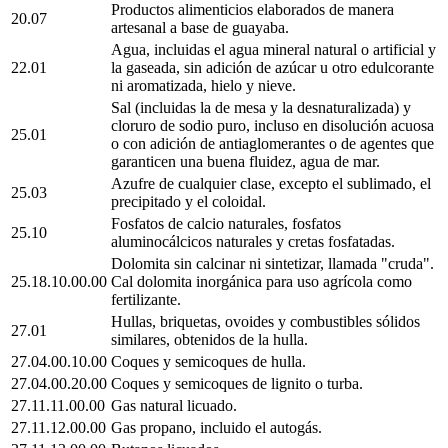
Productos alimenticios elaborados de manera
20.07
artesanal a base de guayaba.
Agua, incluidas el agua mineral natural o artificial y
22.01
la gaseada, sin adición de azúcar u otro edulcorante
ni aromatizada, hielo y nieve.
Sal (incluidas la de mesa y la desnaturalizada) y
cloruro de sodio puro, incluso en disolución acuosa
25.01
o con adición de antiaglomerantes o de agentes que
garanticen una buena fluidez, agua de mar.
Azufre de cualquier clase, excepto el sublimado, el
25.03
precipitado y el coloidal.
Fosfatos de calcio naturales, fosfatos
25.10
aluminocálcicos naturales y cretas fosfatadas.
Dolomita sin calcinar ni sintetizar, llamada "cruda".
25.18.10.00.00
Cal dolomita inorgánica para uso agrícola como
fertilizante.
Hullas, briquetas, ovoides y combustibles sólidos
27.01
similares, obtenidos de la hulla.
27.04.00.10.00
Coques y semicoques de hulla.
27.04.00.20.00
Coques y semicoques de lignito o turba.
27.11.11.00.00
Gas natural licuado.
27.11.12.00.00
Gas propano, incluido el autogás.