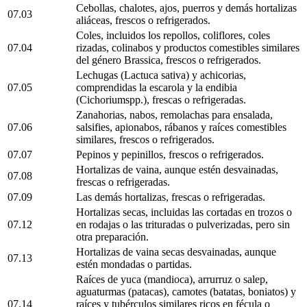
Cebollas, chalotes, ajos, puerros y demás hortalizas
07.03
aliáceas, frescos o refrigerados.
Coles, incluidos los repollos, coliflores, coles
07.04
rizadas, colinabos y productos comestibles similares
del género Brassica, frescos o refrigerados.
Lechugas (Lactuca sativa) y achicorias,
07.05
comprendidas la escarola y la endibia
(Cichoriumspp.), frescas o refrigeradas.
Zanahorias, nabos, remolachas para ensalada,
07.06
salsifies, apionabos, rábanos y raíces comestibles
similares, frescos o refrigerados.
07.07
Pepinos y pepinillos, frescos o refrigerados.
Hortalizas de vaina, aunque estén desvainadas,
07.08
frescas o refrigeradas.
07.09
Las demás hortalizas, frescas o refrigeradas.
Hortalizas secas, incluidas las cortadas en trozos o
07.12
en rodajas o las trituradas o pulverizadas, pero sin
otra preparación.
Hortalizas de vaina secas desvainadas, aunque
07.13
estén mondadas o partidas.
Raíces de yuca (mandioca), arrurruz o salep,
aguaturmas (patacas), camotes (batatas, boniatos) y
07.14
raíces y tubérculos similares ricos en fécula o