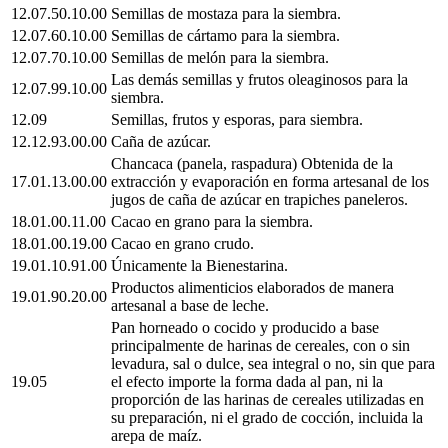
12.07.50.10.00
Semillas de mostaza para la siembra.
12.07.60.10.00
Semillas de cártamo para la siembra.
12.07.70.10.00
Semillas de melón para la siembra.
Las demás semillas y frutos oleaginosos para la
12.07.99.10.00
siembra.
12.09
Semillas, frutos y esporas, para siembra.
12.12.93.00.00
Caña de azúcar.
Chancaca (panela, raspadura) Obtenida de la
17.01.13.00.00
extracción y evaporación en forma artesanal de los
jugos de caña de azúcar en trapiches paneleros.
18.01.00.11.00
Cacao en grano para la siembra.
18.01.00.19.00
Cacao en grano crudo.
19.01.10.91.00
Únicamente la Bienestarina.
Productos alimenticios elaborados de manera
19.01.90.20.00
artesanal a base de leche.
Pan horneado o cocido y producido a base
principalmente de harinas de cereales, con o sin
levadura, sal o dulce, sea integral o no, sin que para
19.05
el efecto importe la forma dada al pan, ni la
proporción de las harinas de cereales utilizadas en
su preparación, ni el grado de cocción, incluida la
arepa de maíz.