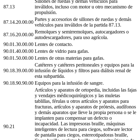
Sillones de ruedas y demás vehículos para
87.13
inválidos, incluso con motor u otro mecanismo de
propulsión.
Partes y accesorios de sillones de ruedas y demás
87.14.20.00.00
vehículos para inválidos de la partida 87.13.
Remolques y semirremolques, autocargadores o
87.16.20.00.00
autodescargadores, para uso agrícola.
90.01.30.00.00
Lentes de contacto.
90.01.40.00.00
Lentes de vidrio para gafas.
90.01.50.00.00
Lentes de otras materias para gafas.
Catéteres y catéteres peritoneales y equipos para la
90.18.39.00.00
infusión de líquidos y filtros para diálisis renal de
esta subpartida.
90.18.90.90.00
Equipos para la infusión de sangre.
Artículos y aparatos de ortopedia, incluidas las fajas
y vendajes médicoquirúrgicos y las muletas
tablillas, férulas u otros artículos y aparatos para
fracturas, artículos y aparatos de prótesis, audífonos
y demás aparatos que lleve la propia persona o se le
implanten para compensar un defecto o
incapacidad. Las impresoras braille, máquinas
90.21
inteligentes de lectura para ciegos, software lector
de pantalla para ciegos, estereotipadoras braille,