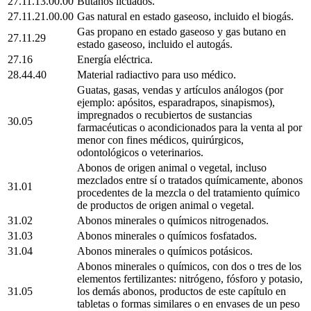
27.11.13.00.00
Butanos licuados.
27.11.21.00.00
Gas natural en estado gaseoso, incluido el biogás.
Gas propano en estado gaseoso y gas butano en
27.11.29
estado gaseoso, incluido el autogás.
27.16
Energía eléctrica.
28.44.40
Material radiactivo para uso médico.
Guatas, gasas, vendas y artículos análogos (por
ejemplo: apósitos, esparadrapos, sinapismos),
impregnados o recubiertos de sustancias
30.05
farmacéuticas o acondicionados para la venta al por
menor con fines médicos, quirúrgicos,
odontológicos o veterinarios.
Abonos de origen animal o vegetal, incluso
mezclados entre sí o tratados químicamente, abonos
31.01
procedentes de la mezcla o del tratamiento químico
de productos de origen animal o vegetal.
31.02
Abonos minerales o químicos nitrogenados.
31.03
Abonos minerales o químicos fosfatados.
31.04
Abonos minerales o químicos potásicos.
Abonos minerales o químicos, con dos o tres de los
elementos fertilizantes: nitrógeno, fósforo y potasio,
31.05
los demás abonos, productos de este capítulo en
tabletas o formas similares o en envases de un peso