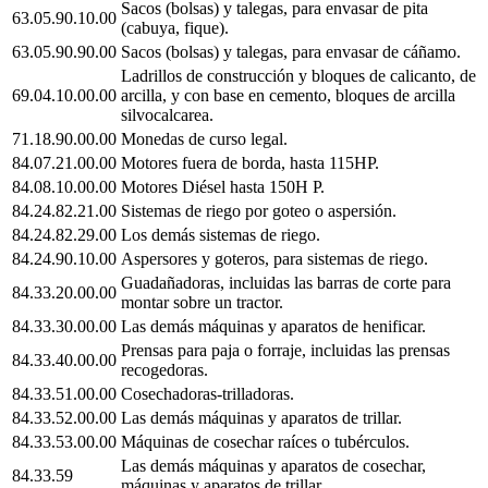
Sacos (bolsas) y talegas, para envasar de pita
63.05.90.10.00
(cabuya, fique).
63.05.90.90.00
Sacos (bolsas) y talegas, para envasar de cáñamo.
Ladrillos de construcción y bloques de calicanto, de
69.04.10.00.00
arcilla, y con base en cemento, bloques de arcilla
silvocalcarea.
71.18.90.00.00
Monedas de curso legal.
84.07.21.00.00
Motores fuera de borda, hasta 115HP.
84.08.10.00.00
Motores Diésel hasta 150H P.
84.24.82.21.00
Sistemas de riego por goteo o aspersión.
84.24.82.29.00
Los demás sistemas de riego.
84.24.90.10.00
Aspersores y goteros, para sistemas de riego.
Guadañadoras, incluidas las barras de corte para
84.33.20.00.00
montar sobre un tractor.
84.33.30.00.00
Las demás máquinas y aparatos de henificar.
Prensas para paja o forraje, incluidas las prensas
84.33.40.00.00
recogedoras.
84.33.51.00.00
Cosechadoras-trilladoras.
84.33.52.00.00
Las demás máquinas y aparatos de trillar.
84.33.53.00.00
Máquinas de cosechar raíces o tubérculos.
Las demás máquinas y aparatos de cosechar,
84.33.59
máquinas y aparatos de trillar.