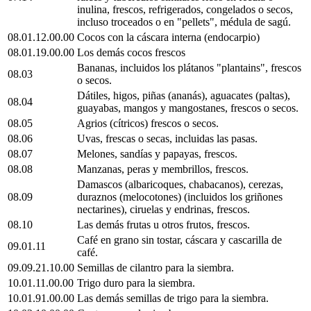
inulina, frescos, refrigerados, congelados o secos,
incluso troceados o en "pellets", médula de sagú.
08.01.12.00.00
Cocos con la cáscara interna (endocarpio)
08.01.19.00.00
Los demás cocos frescos
Bananas, incluidos los plátanos "plantains", frescos
08.03
o secos.
Dátiles, higos, piñas (ananás), aguacates (paltas),
08.04
guayabas, mangos y mangostanes, frescos o secos.
08.05
Agrios (cítricos) frescos o secos.
08.06
Uvas, frescas o secas, incluidas las pasas.
08.07
Melones, sandías y papayas, frescos.
08.08
Manzanas, peras y membrillos, frescos.
Damascos (albaricoques, chabacanos), cerezas,
08.09
duraznos (melocotones) (incluidos los griñones
nectarines), ciruelas y endrinas, frescos.
08.10
Las demás frutas u otros frutos, frescos.
Café en grano sin tostar, cáscara y cascarilla de
09.01.11
café.
09.09.21.10.00
Semillas de cilantro para la siembra.
10.01.11.00.00
Trigo duro para la siembra.
10.01.91.00.00
Las demás semillas de trigo para la siembra.