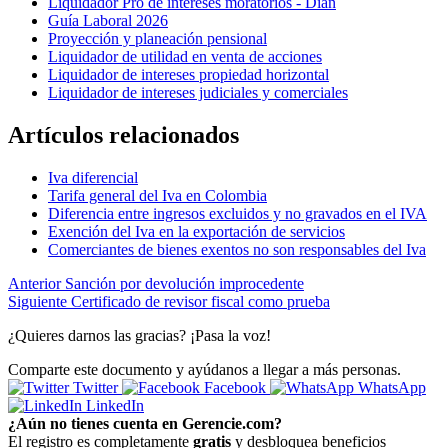
Liquidador Pro de intereses moratorios - Dian
Guía Laboral 2026
Proyección y planeación pensional
Liquidador de utilidad en venta de acciones
Liquidador de intereses propiedad horizontal
Liquidador de intereses judiciales y comerciales
Artículos relacionados
Iva diferencial
Tarifa general del Iva en Colombia
Diferencia entre ingresos excluidos y no gravados en el IVA
Exención del Iva en la exportación de servicios
Comerciantes de bienes exentos no son responsables del Iva
Anterior
Sanción por devolución improcedente
Siguiente
Certificado de revisor fiscal como prueba
¿Quieres darnos las gracias? ¡Pasa la voz!
Comparte este documento y ayúdanos a llegar a más personas.
Twitter
Facebook
WhatsApp
LinkedIn
¿Aún no tienes cuenta en Gerencie.com?
El registro es completamente
gratis
y desbloquea beneficios