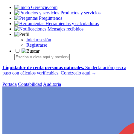
Gerencie.com
Productos y servicios
Pregúntenos
Herramientas y calculadoras
Mensajes recibidos
Iniciar sesión
Registrarse
Liquidador de renta personas naturales.
Su declaración paso a
paso con cálculos verificables.
Conózcalo aquí →
Portada
Contabilidad
Auditoria