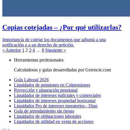
Copias cotejadas – ¿Por qué utilizarlas?
Importancia de cotejar los documentos que adjunta a una
notificación o a un derecho de petición.
« Anterior
1
2
3
4
…
8
Siguiente »
Herramientas profesionales
Calculadoras y guías desarrolladas por Gerencie.com
Guía Laboral 2026
Liquidador de pensiones en Colpensiones
Proyección y planeación pensional
Liquidador de intereses judiciales y comerciales
Liquidador de intereses propiedad horizontal
Liquidador Pro de intereses moratorios - Dian
Guía de arrendamiento sin riesgo
Liquidador de obligaciones laborales
Liquidador de utilidad en venta de acciones