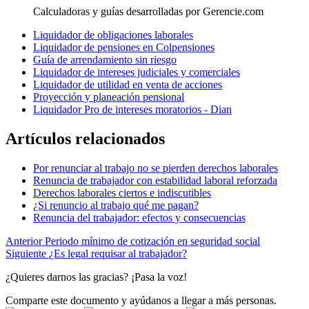
Calculadoras y guías desarrolladas por Gerencie.com
Liquidador de obligaciones laborales
Liquidador de pensiones en Colpensiones
Guía de arrendamiento sin riesgo
Liquidador de intereses judiciales y comerciales
Liquidador de utilidad en venta de acciones
Proyección y planeación pensional
Liquidador Pro de intereses moratorios - Dian
Artículos relacionados
Por renunciar al trabajo no se pierden derechos laborales
Renuncia de trabajador con estabilidad laboral reforzada
Derechos laborales ciertos e indiscutibles
¿Si renuncio al trabajo qué me pagan?
Renuncia del trabajador: efectos y consecuencias
Anterior
Periodo mínimo de cotización en seguridad social
Siguiente
¿Es legal requisar al trabajador?
¿Quieres darnos las gracias? ¡Pasa la voz!
Comparte este documento y ayúdanos a llegar a más personas.