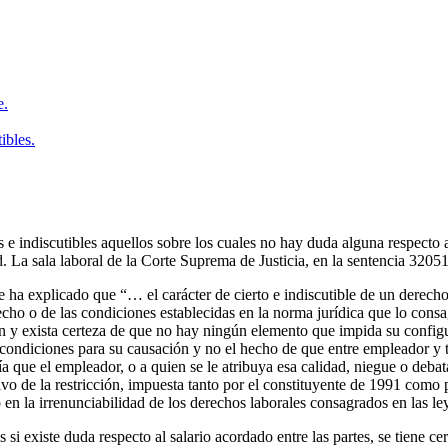
e.
ibles.
e indiscutibles aquellos sobre los cuales no hay duda alguna respecto a
 La sala laboral de la Corte Suprema de Justicia, en la sentencia 32051
e ha explicado que “… el carácter de cierto e indiscutible de un derech
ho o de las condiciones establecidas en la norma jurídica que lo consag
en y exista certeza de que no hay ningún elemento que impida su config
as condiciones para su causación y no el hecho de que entre empleador y 
ía que el empleador, o a quien se le atribuya esa calidad, niegue o deba
ivo de la restricción, impuesta tanto por el constituyente de 1991 como p
en la irrenunciabilidad de los derechos laborales consagrados en las ley
s si existe duda respecto al salario acordado entre las partes, se tiene 