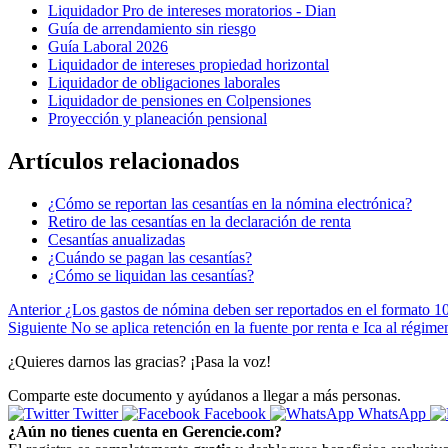
Liquidador Pro de intereses moratorios - Dian
Guía de arrendamiento sin riesgo
Guía Laboral 2026
Liquidador de intereses propiedad horizontal
Liquidador de obligaciones laborales
Liquidador de pensiones en Colpensiones
Proyección y planeación pensional
Artículos relacionados
¿Cómo se reportan las cesantías en la nómina electrónica?
Retiro de las cesantías en la declaración de renta
Cesantías anualizadas
¿Cuándo se pagan las cesantías?
¿Cómo se liquidan las cesantías?
Anterior
¿Los gastos de nómina deben ser reportados en el formato 1
Siguiente
No se aplica retención en la fuente por renta e Ica al régime
¿Quieres darnos las gracias? ¡Pasa la voz!
Comparte este documento y ayúdanos a llegar a más personas.
Twitter
Facebook
WhatsApp
¿Aún no tienes cuenta en Gerencie.com?