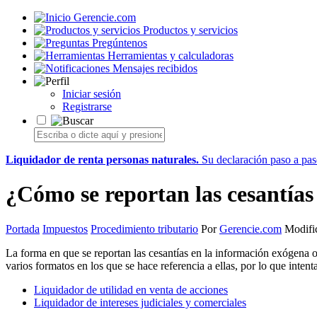
Gerencie.com
Productos y servicios
Pregúntenos
Herramientas y calculadoras
Mensajes recibidos
Iniciar sesión
Registrarse
Liquidador de renta personas naturales.
Su declaración paso a paso
¿Cómo se reportan las cesantías
Portada
Impuestos
Procedimiento tributario
Por
Gerencie.com
Modific
La forma en que se reportan las cesantías en la información exógena
varios formatos en los que se hace referencia a ellas, por lo que inte
Liquidador de utilidad en venta de acciones
Liquidador de intereses judiciales y comerciales