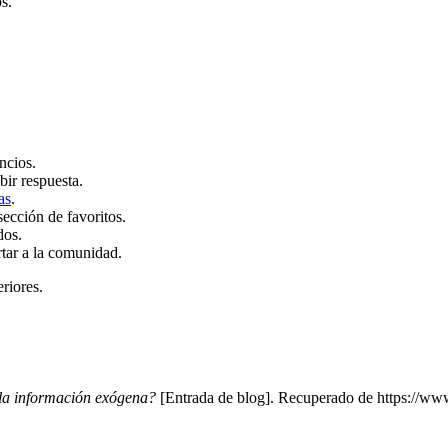
s.
ncios.
bir respuesta.
as
.
sección de favoritos.
dos.
rtar a la comunidad.
eriores.
 la información exógena?
[Entrada de blog]. Recuperado de https://www