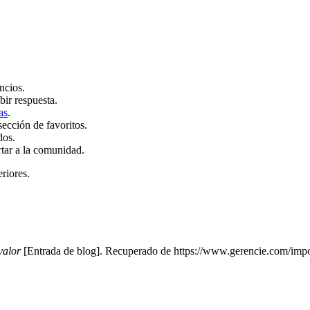
ncios.
bir respuesta.
as
.
sección de favoritos.
dos.
rtar a la comunidad.
eriores.
valor
[Entrada de blog]. Recuperado de https://www.gerencie.com/import