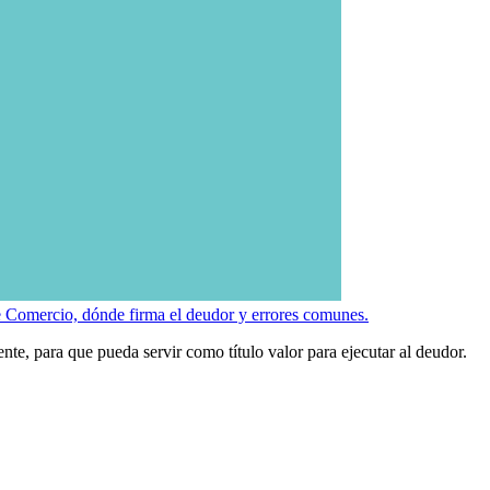
e Comercio, dónde firma el deudor y errores comunes.
ente, para que pueda servir como título valor para ejecutar al deudor.