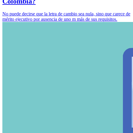
Colombia?
No puede decirse que la letra de cambio sea nula, sino que carece de
mérito ejecutivo por ausencia de uno m más de sus requisitos.