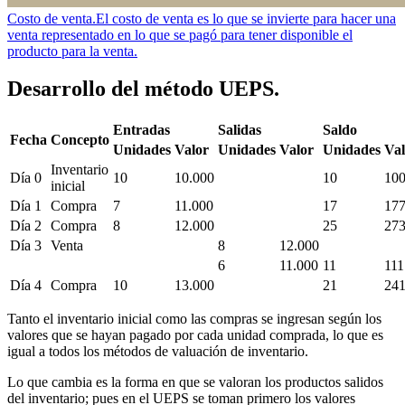
Costo de venta.
El costo de venta es lo que se invierte para hacer una
venta representado en lo que se pagó para tener disponible el
producto para la venta.
Desarrollo del método UEPS.
Entradas
Salidas
Saldo
Fecha
Concepto
Unidades
Valor
Unidades
Valor
Unidades
Val
Inventario
Día 0
10
10.000
10
100
inicial
Día 1
Compra
7
11.000
17
177
Día 2
Compra
8
12.000
25
273
Día 3
Venta
8
12.000
6
11.000
11
111
Día 4
Compra
10
13.000
21
241
Tanto el inventario inicial como las compras se ingresan según los
valores que se hayan pagado por cada unidad comprada, lo que es
igual a todos los métodos de valuación de inventario.
Lo que cambia es la forma en que se valoran los productos salidos
del inventario; pues en el UEPS se toman primero los valores