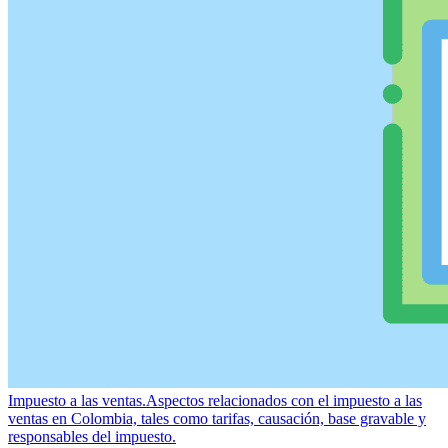
Impuesto a las ventas.
Aspectos relacionados con el impuesto a las
ventas en Colombia, tales como tarifas, causación, base gravable y
responsables del impuesto.