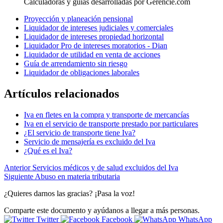
Calculadoras y guías desarrolladas por Gerencie.com
Proyección y planeación pensional
Liquidador de intereses judiciales y comerciales
Liquidador de intereses propiedad horizontal
Liquidador Pro de intereses moratorios - Dian
Liquidador de utilidad en venta de acciones
Guía de arrendamiento sin riesgo
Liquidador de obligaciones laborales
Artículos relacionados
Iva en fletes en la compra y transporte de mercancías
Iva en el servicio de transporte prestado por particulares
¿El servicio de transporte tiene Iva?
Servicio de mensajería es excluido del Iva
¿Qué es el Iva?
Anterior
Servicios médicos y de salud excluidos del Iva
Siguiente
Abuso en materia tributaria
¿Quieres darnos las gracias? ¡Pasa la voz!
Comparte este documento y ayúdanos a llegar a más personas.
Twitter
Facebook
WhatsApp