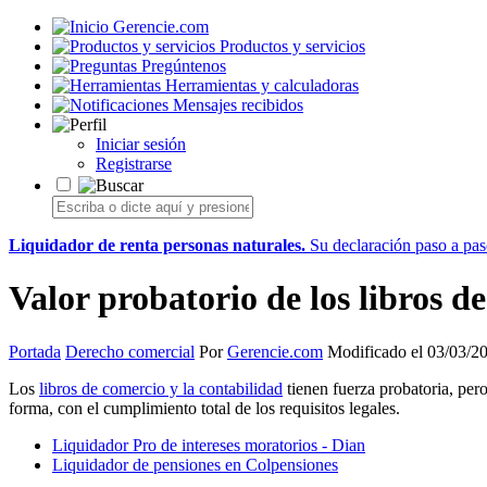
Gerencie.com
Productos y servicios
Pregúntenos
Herramientas y calculadoras
Mensajes recibidos
Iniciar sesión
Registrarse
Liquidador de renta personas naturales.
Su declaración paso a paso
Valor probatorio de los libros d
Portada
Derecho comercial
Por
Gerencie.com
Modificado el 03/03/2
Los
libros de comercio y la contabilidad
tienen fuerza probatoria, pero
forma, con el cumplimiento total de los requisitos legales.
Liquidador Pro de intereses moratorios - Dian
Liquidador de pensiones en Colpensiones