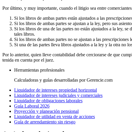
Por último, y muy importante, cuando el litigio sea entre comerciantes
Si los libros de ambas partes están ajustados a las prescripcione
Si los libros de ambas partes se ajustan a la ley, pero sus asie
Si los libros de una de las partes no están ajustados a la ley, s
tales libros.
Si los libros de ambas partes no se ajustan a las prescripciones 
Si una de las partes lleva libros ajustados a la ley y la otra no l
Por lo anterior, quien lleve contabilidad debe cerciorarse de que cump
tenida en cuenta por el juez.
Herramientas profesionales
Calculadoras y guías desarrolladas por Gerencie.com
Liquidador de intereses propiedad horizontal
Liquidador de intereses judiciales y comerciales
Liquidador de obligaciones laborales
Guía Laboral 2026
Proyección y planeación pensional
Liquidador de utilidad en venta de acciones
Guía de arrendamiento sin riesgo