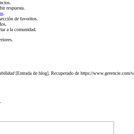
ncios.
bir respuesta.
as
.
sección de favoritos.
dos.
rtar a la comunidad.
eriores.
abilidad
[Entrada de blog]. Recuperado de https://www.gerencie.com/val
.