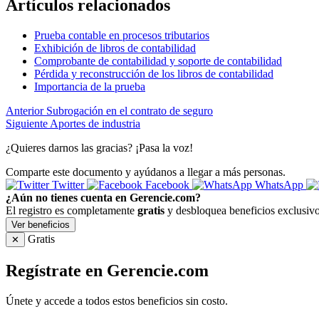
Artículos relacionados
Prueba contable en procesos tributarios
Exhibición de libros de contabilidad
Comprobante de contabilidad y soporte de contabilidad
Pérdida y reconstrucción de los libros de contabilidad
Importancia de la prueba
Anterior
Subrogación en el contrato de seguro
Siguiente
Aportes de industria
¿Quieres darnos las gracias? ¡Pasa la voz!
Comparte este documento y ayúdanos a llegar a más personas.
Twitter
Facebook
WhatsApp
¿Aún no tienes cuenta en Gerencie.com?
El registro es completamente
gratis
y desbloquea beneficios exclusivo
Ver beneficios
Gratis
✕
Regístrate en Gerencie.com
Únete y accede a todos estos beneficios sin costo.