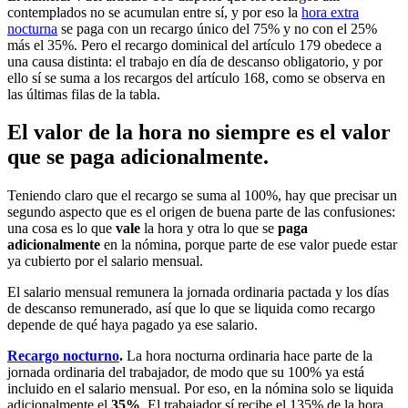
contemplados no se acumulan entre sí, y por eso la
hora extra
nocturna
se paga con un recargo único del 75% y no con el 25%
más el 35%. Pero el recargo dominical del artículo 179 obedece a
una causa distinta: el trabajo en día de descanso obligatorio, y por
ello sí se suma a los recargos del artículo 168, como se observa en
las últimas filas de la tabla.
El valor de la hora no siempre es el valor
que se paga adicionalmente.
Teniendo claro que el recargo se suma al 100%, hay que precisar un
segundo aspecto que es el origen de buena parte de las confusiones:
una cosa es lo que
vale
la hora y otra lo que se
paga
adicionalmente
en la nómina, porque parte de ese valor puede estar
ya cubierto por el salario mensual.
El salario mensual remunera la jornada ordinaria pactada y los días
de descanso remunerado, así que lo que se liquida como recargo
depende de qué haya pagado ya ese salario.
Recargo nocturno
.
La hora nocturna ordinaria hace parte de la
jornada ordinaria del trabajador, de modo que su 100% ya está
incluido en el salario mensual. Por eso, en la nómina solo se liquida
adicionalmente el
35%
. El trabajador sí recibe el 135% de la hora,