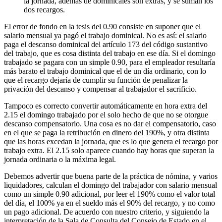
la jornada, además de dominicales son extras, y se suman los
dos recargos.
El error de fondo en la tesis del 0.90 consiste en suponer que el
salario mensual ya pagó el trabajo dominical. No es así: el salario
paga el descanso dominical del artículo 173 del código sustantivo
del trabajo, que es cosa distinta del trabajo en ese día. Si el domingo
trabajado se pagara con un simple 0.90, para el empleador resultaría
más barato el trabajo dominical que el de un día ordinario, con lo
que el recargo dejaría de cumplir su función de penalizar la
privación del descanso y compensar al trabajador el sacrificio.
Tampoco es correcto convertir automáticamente en hora extra del
2.15 el domingo trabajado por el solo hecho de que no se otorgue
descanso compensatorio. Una cosa es no dar el compensatorio, caso
en el que se paga la retribución en dinero del 190%, y otra distinta
que las horas excedan la jornada, que es lo que genera el recargo por
trabajo extra. El 2.15 solo aparece cuando hay horas que superan la
jornada ordinaria o la máxima legal.
Debemos advertir que buena parte de la práctica de nómina, y varios
liquidadores, calculan el domingo del trabajador con salario mensual
como un simple 0.90 adicional, por leer el 190% como el valor total
del día, el 100% ya en el sueldo más el 90% del recargo, y no como
un pago adicional. De acuerdo con nuestro criterio, y siguiendo la
interpretación de la Sala de Consulta del Consejo de Estado en el