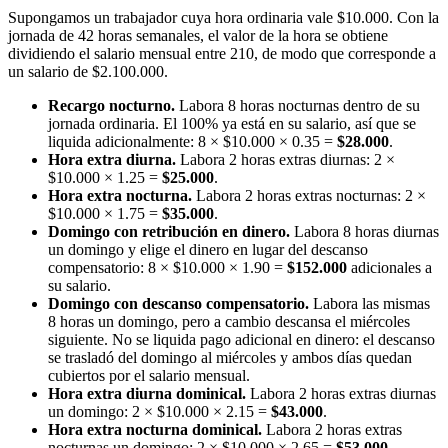
Supongamos un trabajador cuya hora ordinaria vale $10.000. Con la
jornada de 42 horas semanales, el valor de la hora se obtiene
dividiendo el salario mensual entre 210, de modo que corresponde a
un salario de $2.100.000.
Recargo nocturno.
Labora 8 horas nocturnas dentro de su
jornada ordinaria. El 100% ya está en su salario, así que se
liquida adicionalmente: 8 × $10.000 × 0.35 =
$28.000
.
Hora extra diurna.
Labora 2 horas extras diurnas: 2 ×
$10.000 × 1.25 =
$25.000
.
Hora extra nocturna.
Labora 2 horas extras nocturnas: 2 ×
$10.000 × 1.75 =
$35.000
.
Domingo con retribución en dinero.
Labora 8 horas diurnas
un domingo y elige el dinero en lugar del descanso
compensatorio: 8 × $10.000 × 1.90 =
$152.000
adicionales a
su salario.
Domingo con descanso compensatorio.
Labora las mismas
8 horas un domingo, pero a cambio descansa el miércoles
siguiente. No se liquida pago adicional en dinero: el descanso
se trasladó del domingo al miércoles y ambos días quedan
cubiertos por el salario mensual.
Hora extra diurna dominical.
Labora 2 horas extras diurnas
un domingo: 2 × $10.000 × 2.15 =
$43.000
.
Hora extra nocturna dominical.
Labora 2 horas extras
nocturnas un domingo: 2 × $10.000 × 2.65 =
$53.000
.