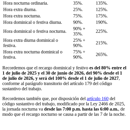
Hora nocturna ordinaria.
35%.
135%.
Hora extra diurna.
25%.
125%.
Hora extra nocturna.
75%.
175%.
Hora dominical o festiva diurna.
90%.
190%.
90% +
Hora dominical o festiva nocturna.
225%.
35%.
Hora extra diurna dominical o
25% +
215%.
festiva.
90%.
Hora extra nocturna dominical o
75% +
265%.
festiva.
90%.
Recordemos que el recargo dominical y festivo
es del 80% entre el
1 de julio de 2025 y el 30 de junio de 2026, del 90% desde el 1
de julio de 2026, y será del 100% desde el 1 de julio de 2027
,
conforme al parágrafo transitorio del artículo 179 del código
sustantivo del trabajo.
Recordemos también que, por disposición del
artículo 160
del
código sustantivo del trabajo, modificado por la Ley 2466 de 2025,
la jornada nocturna va
desde las 7:00 p.m. hasta las 6:00 a.m.
, de
modo que el recargo nocturno se causa a partir de las 7 de la noche.