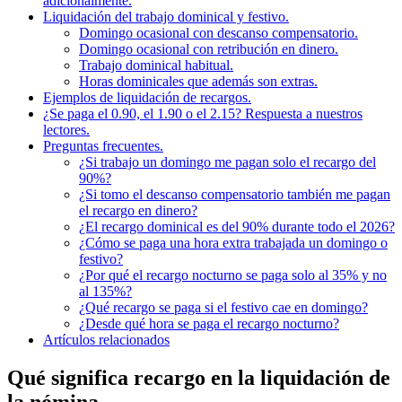
adicionalmente.
Liquidación del trabajo dominical y festivo.
Domingo ocasional con descanso compensatorio.
Domingo ocasional con retribución en dinero.
Trabajo dominical habitual.
Horas dominicales que además son extras.
Ejemplos de liquidación de recargos.
¿Se paga el 0.90, el 1.90 o el 2.15? Respuesta a nuestros
lectores.
Preguntas frecuentes.
¿Si trabajo un domingo me pagan solo el recargo del
90%?
¿Si tomo el descanso compensatorio también me pagan
el recargo en dinero?
¿El recargo dominical es del 90% durante todo el 2026?
¿Cómo se paga una hora extra trabajada un domingo o
festivo?
¿Por qué el recargo nocturno se paga solo al 35% y no
al 135%?
¿Qué recargo se paga si el festivo cae en domingo?
¿Desde qué hora se paga el recargo nocturno?
Artículos relacionados
Qué significa recargo en la liquidación de
la nómina.