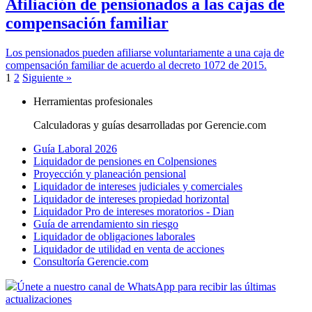
Afiliación de pensionados a las cajas de
compensación familiar
Los pensionados pueden afiliarse voluntariamente a una caja de
compensación familiar de acuerdo al decreto 1072 de 2015.
1
2
Siguiente »
Herramientas profesionales
Calculadoras y guías desarrolladas por Gerencie.com
Guía Laboral 2026
Liquidador de pensiones en Colpensiones
Proyección y planeación pensional
Liquidador de intereses judiciales y comerciales
Liquidador de intereses propiedad horizontal
Liquidador Pro de intereses moratorios - Dian
Guía de arrendamiento sin riesgo
Liquidador de obligaciones laborales
Liquidador de utilidad en venta de acciones
Consultoría Gerencie.com
Únete a nuestro canal de WhatsApp para recibir las últimas
actualizaciones