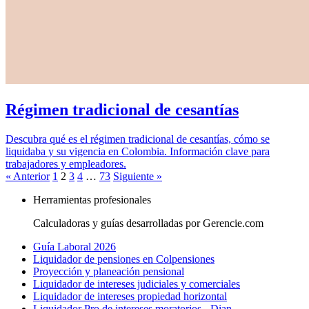
Régimen tradicional de cesantías
Descubra qué es el régimen tradicional de cesantías, cómo se
liquidaba y su vigencia en Colombia. Información clave para
trabajadores y empleadores.
« Anterior
1
2
3
4
…
73
Siguiente »
Herramientas profesionales
Calculadoras y guías desarrolladas por Gerencie.com
Guía Laboral 2026
Liquidador de pensiones en Colpensiones
Proyección y planeación pensional
Liquidador de intereses judiciales y comerciales
Liquidador de intereses propiedad horizontal
Liquidador Pro de intereses moratorios - Dian