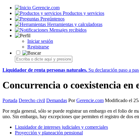
Gerencie.com
Productos y servicios
Pregúntenos
Herramientas y calculadoras
Mensajes recibidos
Iniciar sesión
Registrarse
Liquidador de renta personas naturales.
Su declaración paso a paso
Concurrencia o coexistencia en 
Portada
Derecho civil
Demandas
Por
Gerencie.com
Modificado el 25
Por regla general, sólo se puede registrar un embargo en el folio de m
uno. Sin embargo, hay excepciones que permiten el registro de dos e
Liquidador de intereses judiciales y comerciales
Proyección y planeación pensional