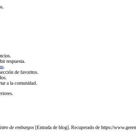
s.
ncios.
bir respuesta.
as
.
sección de favoritos.
dos.
rtar a la comunidad.
eriores.
gistro de embargos
[Entrada de blog]. Recuperado de https://www.geren