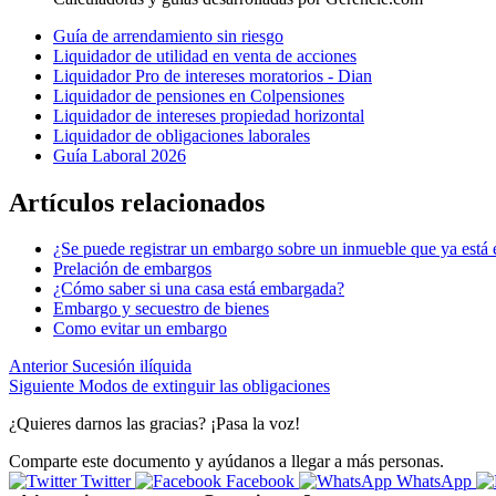
Guía de arrendamiento sin riesgo
Liquidador de utilidad en venta de acciones
Liquidador Pro de intereses moratorios - Dian
Liquidador de pensiones en Colpensiones
Liquidador de intereses propiedad horizontal
Liquidador de obligaciones laborales
Guía Laboral 2026
Artículos relacionados
¿Se puede registrar un embargo sobre un inmueble que ya est
Prelación de embargos
¿Cómo saber si una casa está embargada?
Embargo y secuestro de bienes
Como evitar un embargo
Anterior
Sucesión ilíquida
Siguiente
Modos de extinguir las obligaciones
¿Quieres darnos las gracias? ¡Pasa la voz!
Comparte este documento y ayúdanos a llegar a más personas.
Twitter
Facebook
WhatsApp