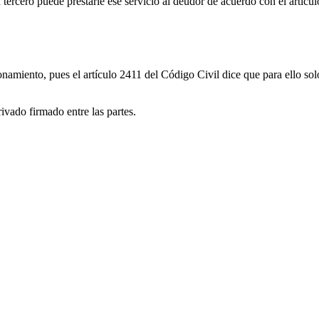
 tercero puede prestarle ese servicio al deudor de acuerdo con el artícu
amiento, pues el artículo 2411 del Código Civil dice que para ello solo 
ivado firmado entre las partes.