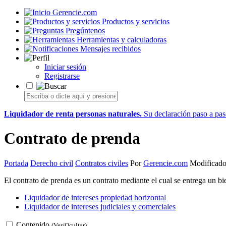
Gerencie.com
Productos y servicios
Pregúntenos
Herramientas y calculadoras
Mensajes recibidos
Iniciar sesión
Registrarse
Liquidador de renta personas naturales.
Su declaración paso a paso
Contrato de prenda
Portada
Derecho civil
Contratos civiles
Por
Gerencie.com
Modificado
El contrato de prenda es un contrato mediante el cual se entrega un 
Liquidador de intereses propiedad horizontal
Liquidador de intereses judiciales y comerciales
Contenido
(Ver/Ocultar)