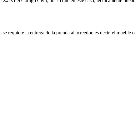
lo 2413 del Código Civil, por lo que en este caso, técnicamente puede
se requiere la entrega de la prenda al acreedor, es decir, el mueble o