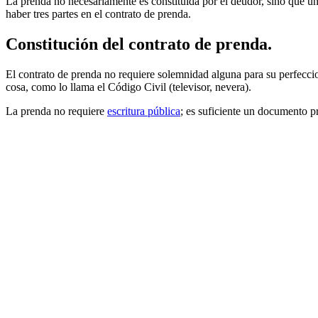
La prenda no necesariamente es constituida por el deudor, sino que un
haber tres partes en el contrato de prenda.
Constitución del contrato de prenda.
El contrato de prenda no requiere solemnidad alguna para su perfeccion
cosa, como lo llama el Código Civil (televisor, nevera).
La prenda no requiere
escritura pública
; es suficiente un documento pr