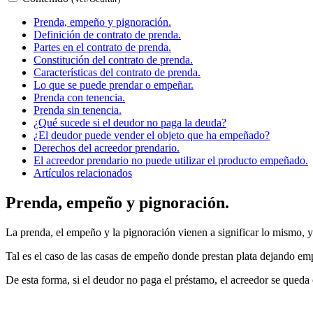
Prenda, empeño y pignoración.
Definición de contrato de prenda.
Partes en el contrato de prenda.
Constitución del contrato de prenda.
Características del contrato de prenda.
Lo que se puede prendar o empeñar.
Prenda con tenencia.
Prenda sin tenencia.
¿Qué sucede si el deudor no paga la deuda?
¿El deudor puede vender el objeto que ha empeñado?
Derechos del acreedor prendario.
El acreedor prendario no puede utilizar el producto empeñado.
Artículos relacionados
Prenda, empeño y pignoración.
La prenda, el empeño y la pignoración vienen a significar lo mismo, y 
Tal es el caso de las casas de empeño donde prestan plata dejando empe
De esta forma, si el deudor no paga el préstamo, el acreedor se qued