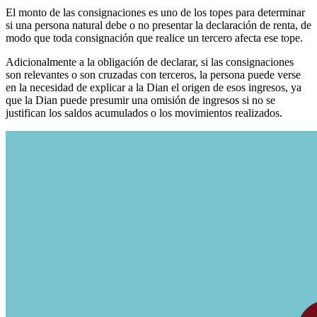
El monto de las consignaciones es uno de los topes para determinar
si una persona natural debe o no presentar la declaración de renta, de
modo que toda consignación que realice un tercero afecta ese tope.
Adicionalmente a la obligación de declarar, si las consignaciones
son relevantes o son cruzadas con terceros, la persona puede verse
en la necesidad de explicar a la Dian el origen de esos ingresos, ya
que la Dian puede presumir una omisión de ingresos si no se
justifican los saldos acumulados o los movimientos realizados.