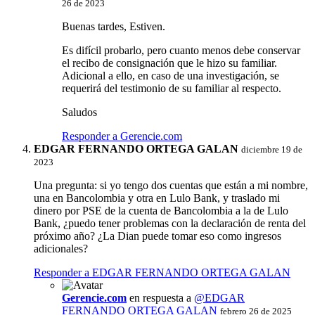
26 de 2023
Buenas tardes, Estiven.
Es difícil probarlo, pero cuanto menos debe conservar
el recibo de consignación que le hizo su familiar.
Adicional a ello, en caso de una investigación, se
requerirá del testimonio de su familiar al respecto.
Saludos
Responder a Gerencie.com
EDGAR FERNANDO ORTEGA GALAN
diciembre 19 de
2023
Una pregunta: si yo tengo dos cuentas que están a mi nombre,
una en Bancolombia y otra en Lulo Bank, y traslado mi
dinero por PSE de la cuenta de Bancolombia a la de Lulo
Bank, ¿puedo tener problemas con la declaración de renta del
próximo año? ¿La Dian puede tomar eso como ingresos
adicionales?
Responder a EDGAR FERNANDO ORTEGA GALAN
Gerencie.com
en respuesta a
@EDGAR
FERNANDO ORTEGA GALAN
febrero 26 de 2025