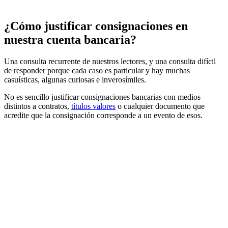
¿Cómo justificar consignaciones en
nuestra cuenta bancaria?
Una consulta recurrente de nuestros lectores, y una consulta difícil
de responder porque cada caso es particular y hay muchas
casuísticas, algunas curiosas e inverosímiles.
No es sencillo justificar consignaciones bancarias con medios
distintos a contratos,
títulos valores
o cualquier documento que
acredite que la consignación corresponde a un evento de esos.