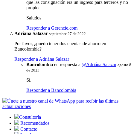
que las consignación era un ingreso para terceros y no
propio.
Saludos
Responder a Gerencie.com
Adriána Salazar
septiembre 27 de 2022
Por favor, ¿puedo tener dos cuentas de ahorro en
Bancolombia?
Responder a Adriána Salazar
Bancolombia
en respuesta a
@Adriána Salazar
agosto 8
de 2023
Sí.
Responder a Bancolombia
Únete a nuestro canal de WhatsApp para recibir las últimas
actualizaciones
Consultoría
Recomendados
Contacto