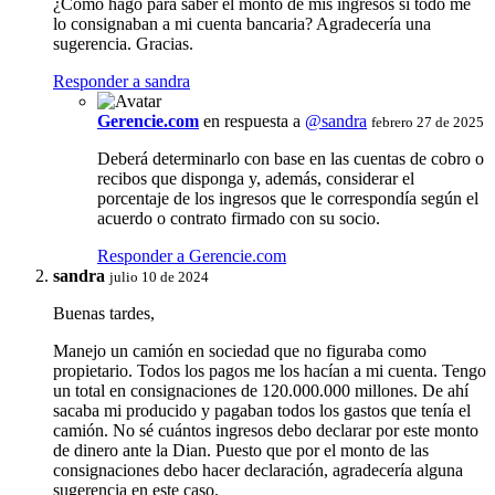
¿Cómo hago para saber el monto de mis ingresos si todo me
lo consignaban a mi cuenta bancaria? Agradecería una
sugerencia. Gracias.
Responder a sandra
Gerencie.com
en respuesta a
@sandra
febrero 27 de 2025
Deberá determinarlo con base en las cuentas de cobro o
recibos que disponga y, además, considerar el
porcentaje de los ingresos que le correspondía según el
acuerdo o contrato firmado con su socio.
Responder a Gerencie.com
sandra
julio 10 de 2024
Buenas tardes,
Manejo un camión en sociedad que no figuraba como
propietario. Todos los pagos me los hacían a mi cuenta. Tengo
un total en consignaciones de 120.000.000 millones. De ahí
sacaba mi producido y pagaban todos los gastos que tenía el
camión. No sé cuántos ingresos debo declarar por este monto
de dinero ante la Dian. Puesto que por el monto de las
consignaciones debo hacer declaración, agradecería alguna
sugerencia en este caso.