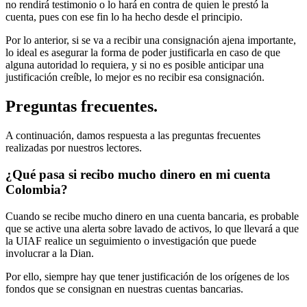
no rendirá testimonio o lo hará en contra de quien le prestó la
cuenta, pues con ese fin lo ha hecho desde el principio.
Por lo anterior, si se va a recibir una consignación ajena importante,
lo ideal es asegurar la forma de poder justificarla en caso de que
alguna autoridad lo requiera, y si no es posible anticipar una
justificación creíble, lo mejor es no recibir esa consignación.
Preguntas frecuentes.
A continuación, damos respuesta a las preguntas frecuentes
realizadas por nuestros lectores.
¿Qué pasa si recibo mucho dinero en mi cuenta
Colombia?
Cuando se recibe mucho dinero en una cuenta bancaria, es probable
que se active una alerta sobre lavado de activos, lo que llevará a que
la UIAF realice un seguimiento o investigación que puede
involucrar a la Dian.
Por ello, siempre hay que tener justificación de los orígenes de los
fondos que se consignan en nuestras cuentas bancarias.