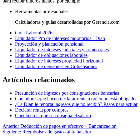
para recibir dineros ilícitos, por ejemplo.
Herramientas profesionales
Calculadoras y guías desarrolladas por Gerencie.com
Guía Laboral 2026
Liquidador Pro de intereses moratorios - Dian
Proyección y planeación pensional
Liquidador de intereses judiciales y comerciales
Liquidador de obligaciones laborales
Liquidador de intereses propiedad horizontal
Liquidador de pensiones en Colpensiones
Artículos relacionados
Presunción de ingresos por consignaciones bancarias
Contadores que hacen declarar renta a quien no está obligado
¿La Dian le reporta ingresos que no recibió? Pasos para actuar
Declarar renta por compras
Cuenta en la que se consigna el salario
Anterior
Deducción de pagos en efectivo – Bancarización
Siguiente
Reembolsos de gastos al trabajador