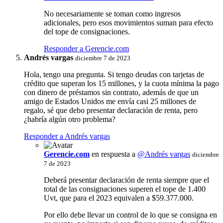
No necesariamente se toman como ingresos
adicionales, pero esos movimientos suman para efecto
del tope de consignaciones.
Responder a Gerencie.com
Andrés vargas
diciembre 7 de 2023
Hola, tengo una pregunta. Si tengo deudas con tarjetas de
crédito que superan los 15 millones, y la cuota mínima la pago
con dinero de préstamos sin contrato, además de que un
amigo de Estados Unidos me envía casi 25 millones de
regalo, sé que debo presentar declaración de renta, pero
¿habría algún otro problema?
Responder a Andrés vargas
Gerencie.com
en respuesta a
@Andrés vargas
diciembre
7 de 2023
Deberá presentar declaración de renta siempre que el
total de las consignaciones superen el tope de 1.400
Uvt, que para el 2023 equivalen a $59.377.000.
Por ello debe llevar un control de lo que se consigna en