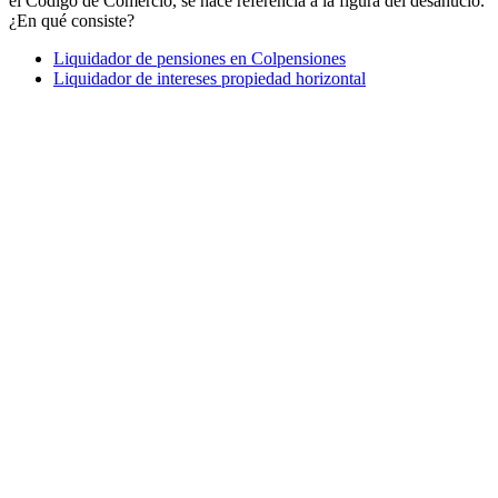
el Código de Comercio, se hace referencia a la figura del desahucio.
¿En qué consiste?
Liquidador de pensiones en Colpensiones
Liquidador de intereses propiedad horizontal