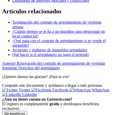
Liquidador de intereses judiciales y comerciales
Artículos relacionados
Terminación del contrato de arrendamiento de vivienda
urbana
¿Cuánto tiempo se le da a un inquilino para desocupar un
local comercial?
¿Qué pasa con el contrato de arrendamiento si se vende el
inmueble?
Secuestro y embargo de inmuebles arrendados
Qué hacer si el arrendatario no paga el arriendo
Anterior
Renovación del contrato de arrendamiento de vivienda
Siguiente
Derechos del arrendatario
¿Quieres darnos las gracias? ¡Pasa la voz!
Comparte este documento y ayúdanos a llegar a más personas.
Twitter
Facebook
WhatsApp
LinkedIn
¿Aún no tienes cuenta en Gerencie.com?
El registro es completamente
gratis
y desbloquea beneficios
exclusivos.
Ver beneficios