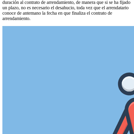
duración al contrato de arrendamiento, de manera que si se ha fijado
un plazo, no es necesario el desahucio, toda vez que el arrendatario
conoce de antemano la fecha en que finaliza el contrato de
arrendamiento.