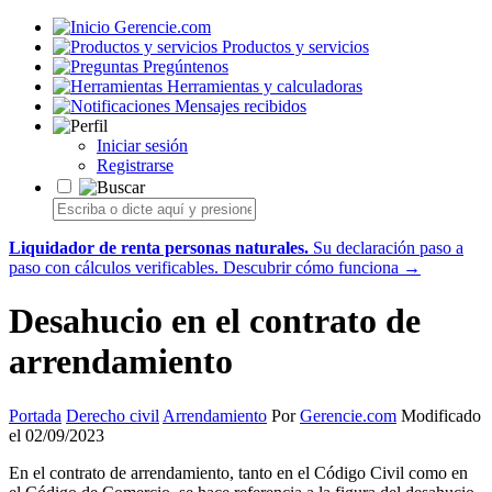
Gerencie.com
Productos y servicios
Pregúntenos
Herramientas y calculadoras
Mensajes recibidos
Iniciar sesión
Registrarse
Liquidador de renta personas naturales.
Su declaración paso a
paso con cálculos verificables.
Descubrir cómo funciona →
Desahucio en el contrato de
arrendamiento
Portada
Derecho civil
Arrendamiento
Por
Gerencie.com
Modificado
el 02/09/2023
En el contrato de arrendamiento, tanto en el Código Civil como en