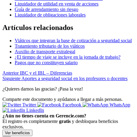
Liquidador de utilidad en venta de acciones
Guía de arrendamiento sin riesgo
Liquidador de obligaciones laborales
Artículos relacionados
Viáticos que integran la base de cotización a seguridad social
Tratamiento tributario de los viáticos
Auxilio de transporte extralegal
¿El tiempo de viaje se incluye en la jornada de trabajo?
Pagos que no constituyen salario
Anterior
IBC y el IBL – Diferencias
Siguiente
Aportes a seguridad social en los profesores o docentes
¿Quieres darnos las gracias? ¡Pasa la voz!
Comparte este documento y ayúdanos a llegar a más personas.
Twitter
Facebook
WhatsApp
LinkedIn
¿Aún no tienes cuenta en Gerencie.com?
El registro es completamente
gratis
y desbloquea beneficios
exclusivos.
Ver beneficios