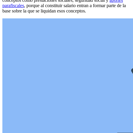
conceptos como prestaciones sociales, seguridad social y
aportes
parafiscales
, porque al constituir salario entran a formar parte de la
base sobre la que se liquidan esos conceptos.