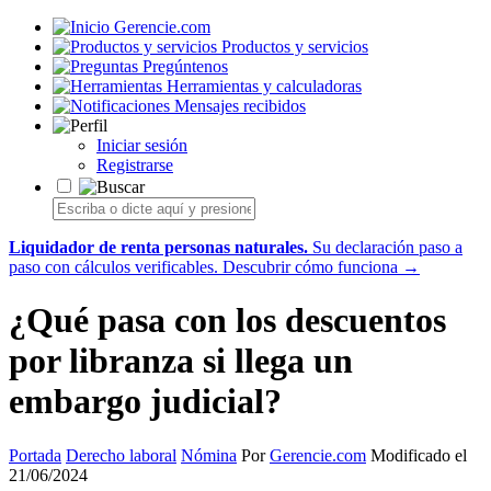
Gerencie.com
Productos y servicios
Pregúntenos
Herramientas y calculadoras
Mensajes recibidos
Iniciar sesión
Registrarse
Liquidador de renta personas naturales.
Su declaración paso a
paso con cálculos verificables.
Descubrir cómo funciona →
¿Qué pasa con los descuentos
por libranza si llega un
embargo judicial?
Portada
Derecho laboral
Nómina
Por
Gerencie.com
Modificado el
21/06/2024